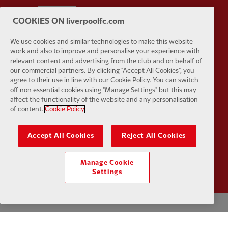
Partner:
Tommy Hilfiger
Partner:
T
COOKIES ON liverpoolfc.com
We use cookies and similar technologies to make this website
work and also to improve and personalise your experience with
relevant content and advertising from the club and on behalf of
our commercial partners. By clicking "Accept All Cookies", you
Partner:
UPS
Partner:
Vi
agree to their use in line with our Cookie Policy. You can switch
off non essential cookies using "Manage Settings" but this may
affect the functionality of the website and any personalisation
of content.
Cookie Policy
Accept All Cookies
Reject All Cookies
Partner:
Wasabi
Manage Cookie
Settings
プライバシーポリシー
利用規約
反奴隷制
クッキー
ヘルプ