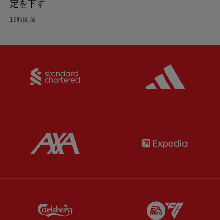
定を下す
19時間 前
Partner:
Standard Chartered
Partner:
Partner:
AXA
Partner:
Partner:
Carlsberg
Partner:
E