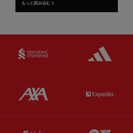
もっと読み込む
Partner:
Standard Chartered
Partner:
Partner:
AXA
Partner:
Partner:
Carlsberg
Partner:
E