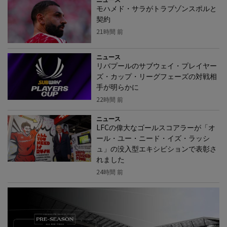
モハメド・サラがトラブゾンスポルと
契約
21時間 前
ニュース
リバプールのサブウェイ・プレイヤー
ズ・カップ・リーグフェーズの対戦相
手が明らかに
22時間 前
ニュース
LFCの偉大なゴールスコアラーが「オ
ール・ユー・ニード・イズ・ラッシ
ュ」の没入型エキシビションで表彰さ
れました
24時間 前