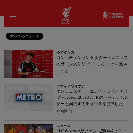
家
Sta
すべてのニュース
今すぐ入力
コンペティション:ビクター・ムニョス
のサイン入りリバプールシャツを獲得
30分 前
メディアウォッチ
マンチェスター・ユナイテッドとリバ
プールが3500万ポンドのトッテナムス
ターと契約するチャンスを提供した
16時間 前
ニュース
LFC Womenがファン限定Q&Aとテッ