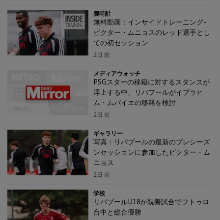
腕時計
無料動画：インサイドトレーニング-
ビクター・ムニョスのレッド選手とし
ての初セッション
2日 前
メディアウォッチ
PSGスターの移籍に対するスタンスが
浮上する中、リバプールがイブラヒ
ム・ムバイエの移籍を検討
2日 前
ギャラリー
写真：リバプールの最新のプレシーズ
ンセッションに参加したビクター・ム
ニョス
2日 前
学校
リバプールU18が親善試合でフトゥロ
台中と総合優勝