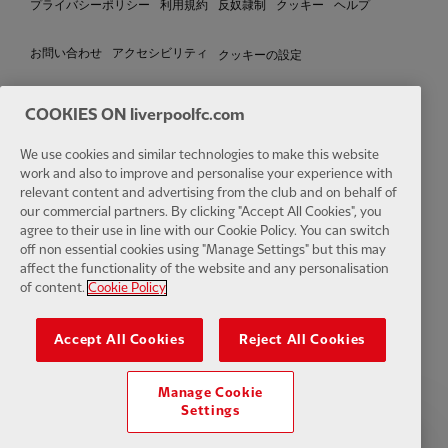
プライバシーポリシー
利用規約
反奴隷制
クッキー
ヘルプ
クッキーの設定
お問い合わせ
アクセシビリティ
COOKIES ON liverpoolfc.com
We use cookies and similar technologies to make this website
Facebook
LinkedIn
TikTok
Instagram
Twitter
YouTube
One
work and also to improve and personalise your experience with
relevant content and advertising from the club and on behalf of
our commercial partners. By clicking "Accept All Cookies", you
agree to their use in line with our Cookie Policy. You can switch
off non essential cookies using "Manage Settings" but this may
affect the functionality of the website and any personalisation
Download the official LFC app
of content.
Cookie Policy
Accept All Cookies
Reject All Cookies
Manage Cookie
© Copyright 2024 リバプールフットボールクラブおよびアスレチック
Settings
グラウンドリミテッド。無断転載を禁じます。 Opta Sports Data
Limited によって提供される試合統計。 Football DataCo Limited からの