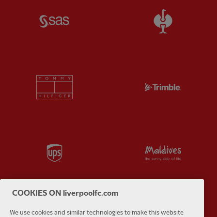
Partner:
SAS
Partner:
S
Partner:
Tommy Hilfiger
Partner:
T
Partner:
UPS
Partner:
Vi
COOKIES ON liverpoolfc.com
Partner:
Wasabi
We use cookies and similar technologies to make this website