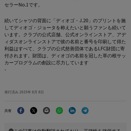
セラーNo.1です。
続いてシャツの背面に「ディオゴ・J.20」のプリントを施
してディオゴ・ジョータを称えたいと願うファンも続いて
います。クラブの公式店舗、公式オンラインストア、アデ
ィダスオンラインストアで彼の名前と番号を印刷して得た
利益はすべて、クラブの公式慈善団体であるLFC財団に寄
付されます。財団は、ディオゴの名前を冠した草の根サッ
カープログラムの創設に尽力しています
。
発行済み
2025年 8月 8日
Facebook
Twitter
Email
WhatsApp
LinkedIn
Telegram
共有
この記事は自動翻訳されており、正確性を確保する