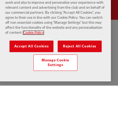
work and also to improve and personalise your experience with
relevant content and advertising from the club and on behalf of
our commercial partners. By clicking "Accept All Cookies", you
agree to their use in line with our Cookie Policy. You can switch
off non essential cookies using "Manage Settings" but this may
affect the functionality of the website and any personalisation
プライバシーポリシー
利用規約
反奴隷制
クッキー
ヘルプ
of content.
Cookie Policy
クッキーの設定
お問い合わせ
アクセシビリティ
Accept All Cookies
Reject All Cookies
Manage Cookie
Settings
Facebook
LinkedIn
TikTok
Instagram
Twitter
YouTube
One
Download the official LFC app