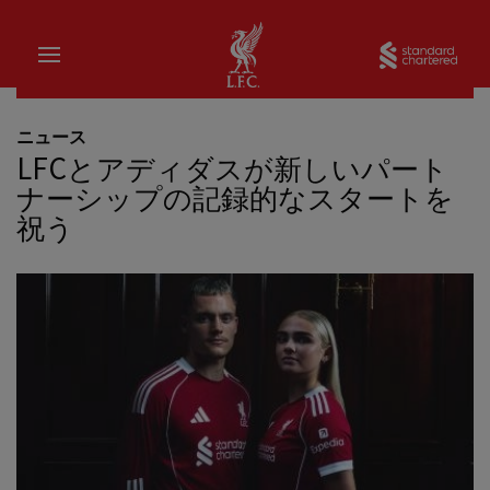
家
Sta
ニュース
LFCとアディダスが新しいパート
ナーシップの記録的なスタートを
祝う