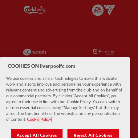
Partner:
Carlsberg
Partner:
E
Partner:
EC Markets
Partner:
E
COOKIES ON liverpoolfc.com
We use cookies and similar technologies to make this website
work and also to improve and personalise your experience with
Partner:
Google Pixel
Partner:
H
relevant content and advertising from the club and on behalf of
our commercial partners. By clicking "Accept All Cookies", you
agree to their use in line with our Cookie Policy. You can switch
off non essential cookies using "Manage Settings" but this may
affect the functionality of the website and any personalisation
of content.
Cookie Policy
Partner:
Husqvarna
Partner:
Ja
Accept All Cookies
Reject All Cookies