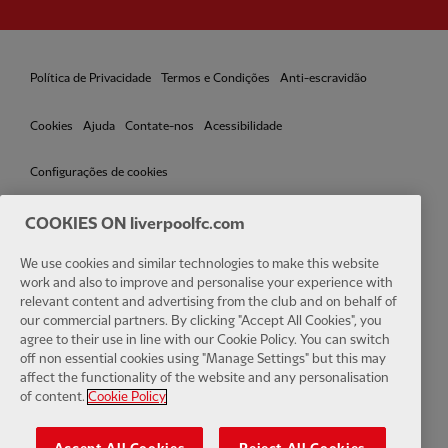
Política de Privacidade
Termos e Condições
Anti-escravidão
Cookies
Ajuda
Contate-nos
Acessibilidade
Configurações de cookies
COOKIES ON liverpoolfc.com
We use cookies and similar technologies to make this website
Facebook
LinkedIn
TikTok
Instagram
Twitter
YouTube
One
work and also to improve and personalise your experience with
relevant content and advertising from the club and on behalf of
our commercial partners. By clicking "Accept All Cookies", you
agree to their use in line with our Cookie Policy. You can switch
off non essential cookies using "Manage Settings" but this may
affect the functionality of the website and any personalisation
of content.
Cookie Policy
Download the official LFC app