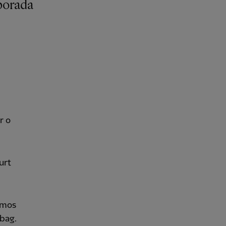
r o
urt
imos
abag.