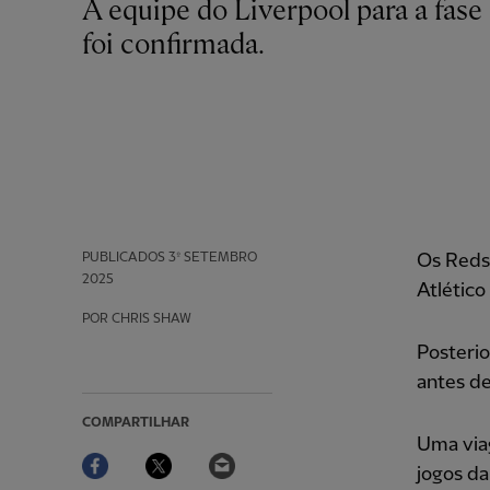
A equipe do Liverpool para a fase da liga da Liga dos Campeões desta temporada
foi confirmada.
PUBLICADOS
3º SETEMBRO
Os Reds 
2025
Atlético
POR CHRIS SHAW
Posterio
antes de
COMPARTILHAR
Uma via
Facebook
Twitter
Email
jogos da