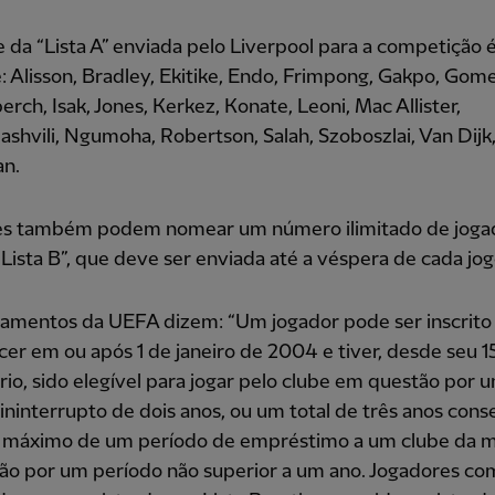
 da “Lista A” enviada pelo Liverpool para a competição é
: Alisson, Bradley, Ekitike, Endo, Frimpong, Gakpo, Gome
rch, Isak, Jones, Kerkez, Konate, Leoni, Mac Allister,
hvili, Ngumoha, Robertson, Salah, Szoboszlai, Van Dijk,
n.
es também podem nomear um número ilimitado de joga
Lista B”, que deve ser enviada até a véspera de cada jog
amentos da UEFA dizem: “Um jogador pode ser inscrito 
cer em ou após 1 de janeiro de 2004 e tiver, desde seu 1
rio, sido elegível para jogar pelo clube em questão por 
ininterrupto de dois anos, ou um total de três anos cons
máximo de um período de empréstimo a um clube da
ão por um período não superior a um ano. Jogadores co