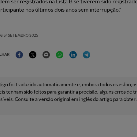
em ser registrados na Lista B se tiverem sido registrad
rticipante nos últimos dois anos sem interrupção.”
OS
3º SETEMBRO 2025
Facebook
Twitter
Email
WhatsApp
LinkedIn
Telegram
LHAR
tigo foi traduzido automaticamente e, embora todos os esforço
is ​​tenham sido feitos para garantir a precisão, alguns erros de 
síveis. Consulte a versão original em inglês do artigo para obter