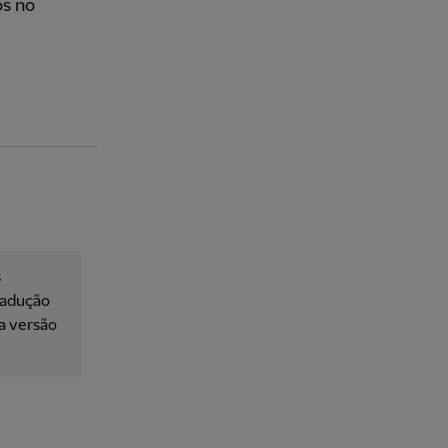
os no
s
tradução
 a versão