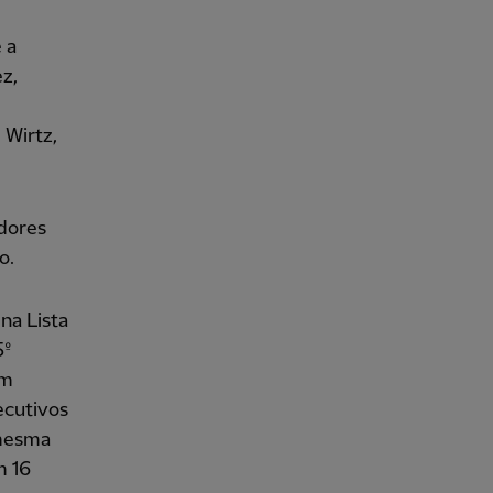
 a
z,
 Wirtz,
dores
o.
na Lista
5º
um
ecutivos
 mesma
m 16