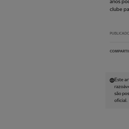
anos pod
clube pa
PUBLICAD
COMPARTI
Este ar
razoáve
são pos
oficial.