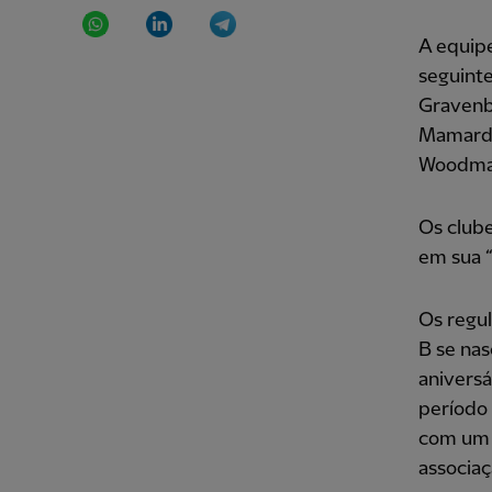
WhatsApp
LinkedIn
Telegram
A equipe
seguinte
Gravenbe
Mamardas
Woodma
Os club
em sua “
Os regul
B se nas
aniversá
período 
com um 
associaç