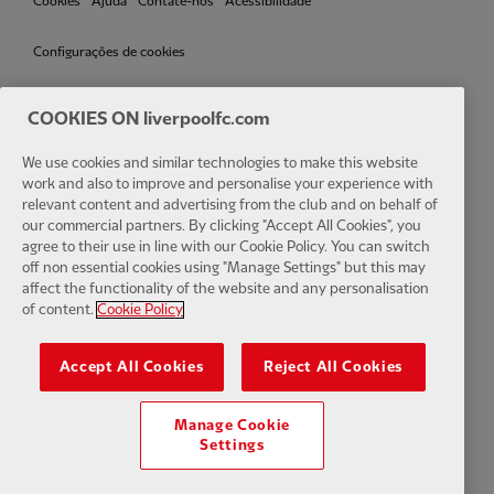
Cookies
Ajuda
Contate-nos
Acessibilidade
Configurações de cookies
COOKIES ON liverpoolfc.com
Facebook
LinkedIn
TikTok
Instagram
Twitter
YouTube
One
We use cookies and similar technologies to make this website
work and also to improve and personalise your experience with
relevant content and advertising from the club and on behalf of
our commercial partners. By clicking "Accept All Cookies", you
agree to their use in line with our Cookie Policy. You can switch
off non essential cookies using "Manage Settings" but this may
affect the functionality of the website and any personalisation
Download the official LFC app
of content.
Cookie Policy
Accept All Cookies
Reject All Cookies
Manage Cookie
© Copyright 2024 The Liverpool Football Club e Athletic Grounds
Settings
Limited. Todos os direitos reservados. Estatísticas da partida
fornecidas pela Opta Sports Data Limited. Reproduzido sob licença da
Football DataCo Limited. Todos os direitos reservados.