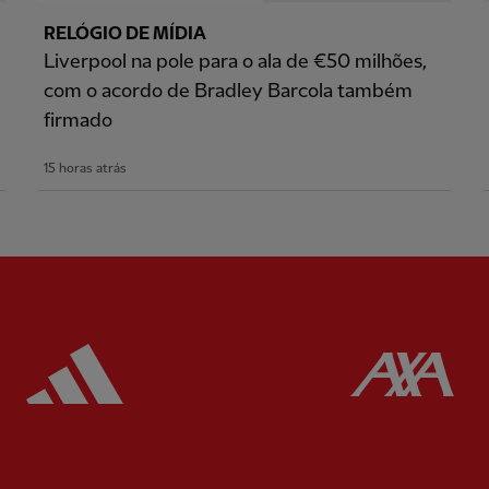
RELÓGIO DE MÍDIA
Liverpool na pole para o ala de €50 milhões,
com o acordo de Bradley Barcola também
firmado
15 horas atrás
ered
Partner:
Adidas
Pa