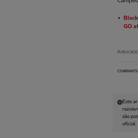
Campeõ
Black
GO at
PUBLICAD
COMPARTI
Este ar
razoáve
são pos
oficial.