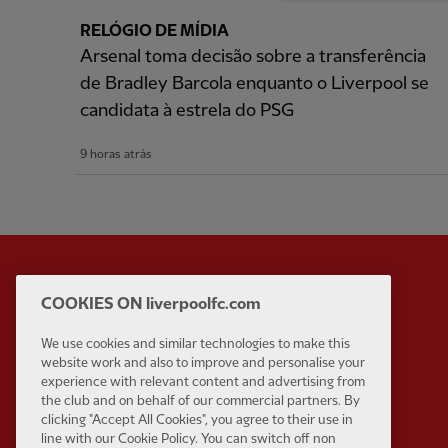
RELÓGIO DE MÍDIA
Arsenal toma decisão sobre a transferência
de Bradley Barcola enquanto o Liverpool se
candidata à estrela do PSG
9 horas atrás
COOKIES ON liverpoolfc.com
Partner:
Standard Chart
We use cookies and similar technologies to make this
website work and also to improve and personalise your
experience with relevant content and advertising from
the club and on behalf of our commercial partners. By
clicking "Accept All Cookies", you agree to their use in
line with our Cookie Policy. You can switch off non