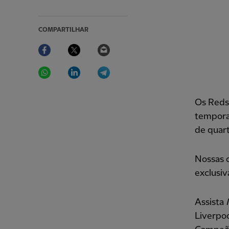
COMPARTILHAR
Facebook
Twitter
Email
WhatsApp
LinkedIn
Telegram
Os Reds 
temporad
de quart
Nossas c
exclusiv
Assista
Liverpoo