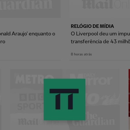
RELÓGIO DE MÍDIA
onald Araujo' enquanto o
O Liverpool deu um impul
iro
transferência de 43 milhõ
8 horas atrás