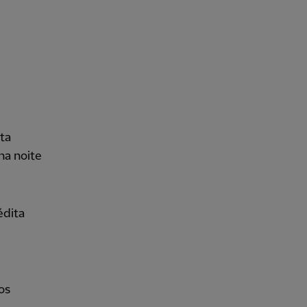
ta
na noite
édita
os