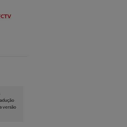
LFCTV
s
tradução
 a versão