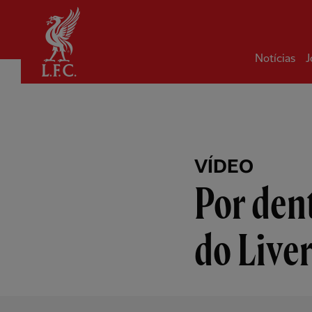
Inicial
Notícias
J
VÍDEO
Por dent
do Live