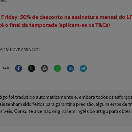
es.
 Friday: 50% de desconto na assinatura mensal do 
é o final da temporada (aplicam-se os T&Cs)
OS
28º NOVEMBRO 2024
Facebook
Twitter
Email
WhatsApp
LinkedIn
Telegram
LHAR
tigo foi traduzido automaticamente e, embora todos os esforço
is ​​tenham sido feitos para garantir a precisão, alguns erros de 
síveis. Consulte a versão original em inglês do artigo para obter