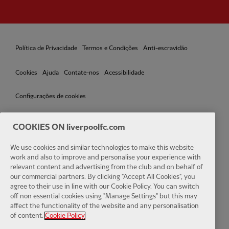
Política de Privacidade
Termos e Condições
Anti-escravidão
Cookies
Ajuda
Contate-nos
Acessibilidade
Configurações de cookies
COOKIES ON liverpoolfc.com
We use cookies and similar technologies to make this website
Facebook
LinkedIn
TikTok
Instagram
Twitter
YouTube
One
work and also to improve and personalise your experience with
relevant content and advertising from the club and on behalf of
our commercial partners. By clicking "Accept All Cookies", you
agree to their use in line with our Cookie Policy. You can switch
off non essential cookies using "Manage Settings" but this may
affect the functionality of the website and any personalisation
Download the official LFC app
of content.
Cookie Policy