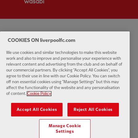
Política de Privacidade
Termos e Condições
Anti-escravidão
COOKIES ON liverpoolfc.com
Cookies
Ajuda
Contate-nos
Acessibilidade
We use cookies and similar technologies to make this website
work and also to improve and personalise your experience with
Configurações de cookies
relevant content and advertising from the club and on behalf of
our commercial partners. By clicking "Accept All Cookies", you
agree to their use in line with our Cookie Policy. You can switch
off non essential cookies using "Manage Settings" but this may
affect the functionality of the website and any personalisation
Facebook
LinkedIn
TikTok
Instagram
Twitter
YouTube
One
of content.
Cookie Policy
Accept All Cookies
Reject All Cookies
Manage Cookie
Settings
Download the official LFC app