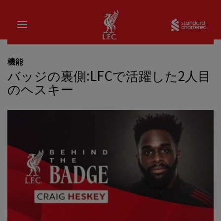
家
Sta
機能
バッジの裏側:LFCで活躍した2人目
のヘスキー