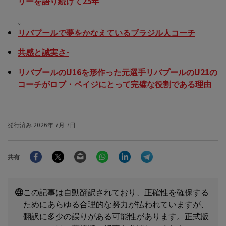
リーを語り続けて25年
。
リバプールで夢をかなえているブラジル人コーチ
共感と誠実さ-
リバプールのU16を形作った元選手リバプールのU21の
コーチがロブ・ペイジにとって完璧な役割である理由
発行済み
2026年 7月 7日
Facebook
Twitter
Email
WhatsApp
LinkedIn
Telegram
共有
この記事は自動翻訳されており、正確性を確保する
ためにあらゆる合理的な努力が払われていますが、
翻訳に多少の誤りがある可能性があります。正式版