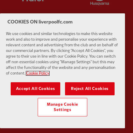
COOKIES ON liverpoolfc.com
Partner:
Japan Airlines
Partner:
K
We use cookies and similar technologies to make this website
work and also to improve and personalise your experience with
relevant content and advertising from the club and on behalf of
our commercial partners. By clicking "Accept All Cookies", you
agree to their use in line with our Cookie Policy. You can switch
off non essential cookies using "Manage Settings" but this may
affect the functionality of the website and any personalisation
of content.
Cookie Policy
Partner:
Lucozade
Partner:
O
Accept All Cookies
Reject All Cookies
Manage Cookie
Settings
Partner:
Paypal
Partner:
S