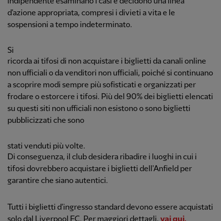
indipendente esaminano i casi e decidono una linea
d'azione appropriata, compresi i divieti a vita e le
sospensioni a tempo indeterminato.
Si
ricorda ai tifosi di non acquistare i biglietti da canali online
non ufficiali o da venditori non ufficiali, poiché si continuano
a scoprire modi sempre più sofisticati e organizzati per
frodare o estorcere i tifosi. Più del 90% dei biglietti elencati
su questi siti non ufficiali non esistono o sono biglietti
pubblicizzati che sono
stati venduti più volte.
Di conseguenza, il club desidera ribadire i luoghi in cui i
tifosi dovrebbero acquistare i biglietti dell'Anfield per
garantire che siano autentici.
Tutti i biglietti d'ingresso standard devono essere acquistati
solo dal Liverpool FC. Per maggiori dettagli,
vai qui.