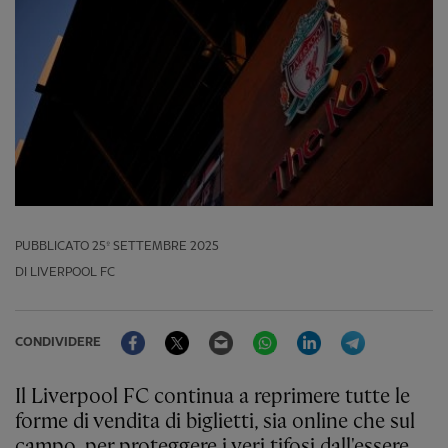
PUBBLICATO
25º SETTEMBRE 2025
DI LIVERPOOL FC
Facebook
Twitter
Email
WhatsApp
LinkedIn
Telegram
CONDIVIDERE
Il Liverpool FC continua a reprimere tutte le
forme di vendita di biglietti, sia online che sul
campo, per proteggere i veri tifosi dall'essere