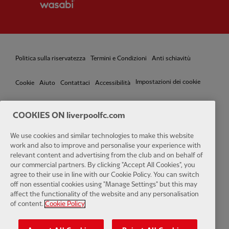
Politica sulla riservatezza
Termini e Condizioni
Anti schiavitù
Impostazioni dei cookie
Cookie
Aiuto
Contattaci
Accessibilità
COOKIES ON liverpoolfc.com
Facebook
LinkedIn
TikTok
Instagram
Twitter
YouTube
One
We use cookies and similar technologies to make this website
work and also to improve and personalise your experience with
relevant content and advertising from the club and on behalf of
our commercial partners. By clicking "Accept All Cookies", you
agree to their use in line with our Cookie Policy. You can switch
off non essential cookies using "Manage Settings" but this may
affect the functionality of the website and any personalisation
Download the official LFC app
of content.
Cookie Policy