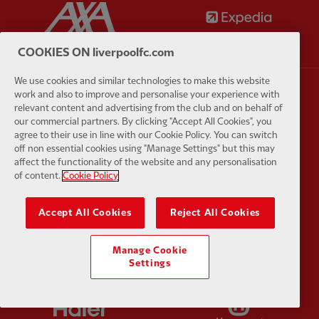
Partner:
AXA
Partner:
COOKIES ON liverpoolfc.com
We use cookies and similar technologies to make this website
work and also to improve and personalise your experience with
Partner:
EA Sports
Partner:
E
relevant content and advertising from the club and on behalf of
our commercial partners. By clicking "Accept All Cookies", you
agree to their use in line with our Cookie Policy. You can switch
off non essential cookies using "Manage Settings" but this may
affect the functionality of the website and any personalisation
of content.
Cookie Policy
Partner:
Extreme
Partner:
G
Accept All Cookies
Reject All Cookies
Manage Cookie
Settings
Partner:
Haier
Partner:
H