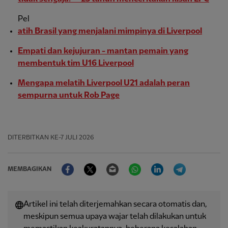
Pel
atih Brasil yang menjalani mimpinya di Liverpool
Empati dan kejujuran - mantan pemain yang
membentuk tim U16 Liverpool
Mengapa melatih Liverpool U21 adalah peran
sempurna untuk Rob Page
DITERBITKAN
KE-7 JULI 2026
Facebook
Twitter
Email
WhatsApp
LinkedIn
Telegram
MEMBAGIKAN
Artikel ini telah diterjemahkan secara otomatis dan,
meskipun semua upaya wajar telah dilakukan untuk