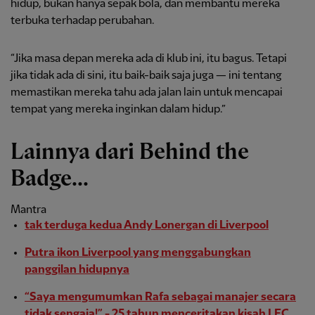
hidup, bukan hanya sepak bola, dan membantu mereka
terbuka terhadap perubahan.
“Jika masa depan mereka ada di klub ini, itu bagus. Tetapi
jika tidak ada di sini, itu baik-baik saja juga — ini tentang
memastikan mereka tahu ada jalan lain untuk mencapai
tempat yang mereka inginkan dalam hidup.”
Lainnya dari Behind the
Badge...
Mantra
tak terduga kedua Andy Lonergan di Liverpool
Putra ikon Liverpool yang menggabungkan
panggilan hidupnya
“Saya mengumumkan Rafa sebagai manajer secara
tidak sengaja!” - 25 tahun menceritakan kisah LFC