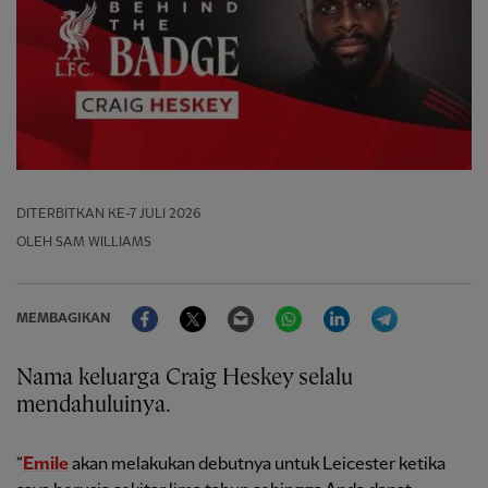
DITERBITKAN
KE-7 JULI 2026
OLEH SAM WILLIAMS
Facebook
Twitter
Email
WhatsApp
LinkedIn
Telegram
MEMBAGIKAN
Nama keluarga Craig Heskey selalu
mendahuluinya.
“
Emile
akan melakukan debutnya untuk Leicester ketika