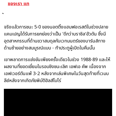
ของเรา แท
จริงแล้วการชนะ 5-0 ของนอตติ้งแฮมฟอเรสต์ในช่วงปลาย
แคมเปญได้รับการยกย่องว่าเป็น 'ดีกว่าบราซิล'ฮัวตัน ซึ่งมี
อุตสาหกรรมที่ด้านขวาสมดุลกับเวทมนตร์ของบาร์นส์ทาง
ด้านซ้ายอย่างสมบูรณ์แบบ - ทำประตูผู้เปิดในคืนนั้น
เขาพลาดการแข่งขันเพียงครั้งเดียวในช่วง 1988-89 และให้
ผลงานที่ยอดเยี่ยมในรอบชิงชนะเลิศ เอฟเอ คัพ เนื่องจาก
เอฟเวอร์ตันแพ้ 3-2 หลังจากเล่นพิเศษในวันสุดท้ายที่เวมบ
ลีย์หลังจากเกิดภัยพิบัติฮิลส์โบโร่