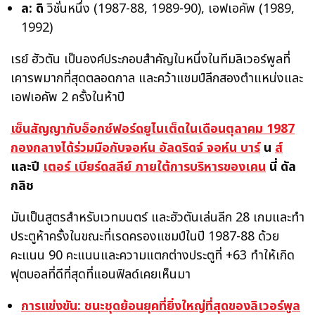
ล: ดิ
วิชั่นหนึ่ง (1987-88, 1989-90), เอฟเอคัพ (1989,
1992)
เรย์ ฮัวตัน เป็นองค์ประกอบสำคัญในหนึ่งในทีมลิเวอร์พูลที่
เคารพมากที่สุดตลอดกาล และคว้าแชมป์ลีกสองตำแหน่งและ
เอฟเอคัพ 2 ครั้งในห้าปี
เซ็นสัญญากับอ็อกซ์ฟอร์ดยูไนเต็ดในเดือนตุลาคม 1987
กองกลางได้ร่วมมือกับจอห์น
อัลดริดจ์ จอห์น บาร์
น
ส์
และปี
เตอร์ เบียร์ดสลีย์ ภายใต้การบริหารของเคน
นี่ ดัล
กลิช
มันเป็นสูตรสำหรับเวทมนตร์ และฮัวตันเล่นลีก 28 เกมและทำ
ประตูห้าครั้งในขณะที่เรดครองแชมป์ในปี 1987-88 ด้วย
คะแนน 90 คะแนนและความแตกต่างประตูที่ +63 ทำให้เกิด
ฟุตบอลที่ดีที่สุดที่แอนฟิลด์เคยเห็นมา
การแข่งขัน: ชนะชุดย้อนยุคที่ยิ่งใหญ่ที่สุดของลิเวอร์พูล