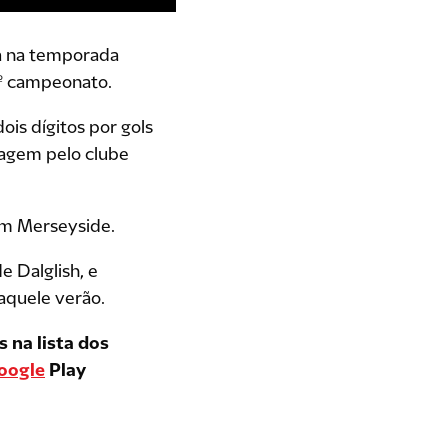
da na temporada
8º campeonato.
ois dígitos por gols
agem pelo clube
em Merseyside.
 Dalglish, e
aquele verão.
 na lista dos
Google
Play