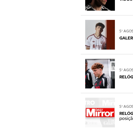
5º AGO
GALER
5º AGO
RELÓG
5º AGO
RELÓG
posiçã