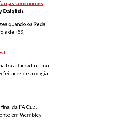
 forças com nomes
 Dalglish.
ezes quando os Reds
ls de +63,
est
nha foi aclamada como
perfeitamente a magia
inal da FA Cup,
ovente em Wembley