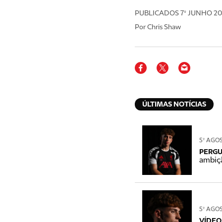
PUBLICADOS
7º JUNHO 2
Por Chris Shaw
ÚLTIMAS NOTÍCIAS
5º AGO
PERGU
ambiçã
5º AGO
VÍDEO