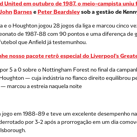
d United em outubro de 1987, o meio-campista uniu
 John
Barnes
e
Peter Beardsley
sob a gestão de Kenny
a e o Houghton jogou 28 jogos da liga e marcou cinco v
onato de 1987-88 com 90 pontos e uma diferença de go
utebol que Anfield já testemunhou.
 nosso pacote retrô especial do Liverpool's Great
por 5 a 0 sobre o Nottingham Forest no final da campa
 Houghton — cuja indústria no flanco direito equilibrou 
— marcou a estreia naquela noite
 jogo em 1988-89 e teve um excelente desempenho na f
 derrotado por 3-2 após a prorrogação em um dia com
llsborough.