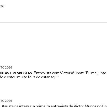
026
STO 2026
Entrevista com Victor Munoz: “Eu me junto 
NTAS E RESPOSTAS
o e estou muito feliz de estar aqui”
STO 2026
Assista na íntegra: a primeira entrevista de Victor Munoz no Li