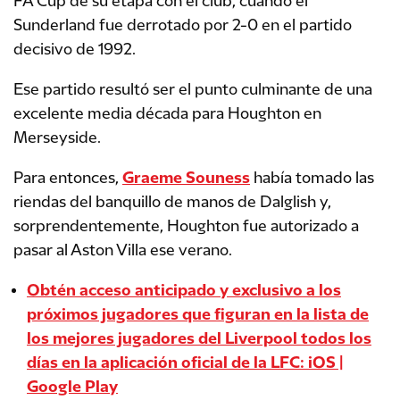
FA Cup de su etapa con el club, cuando el
Sunderland fue derrotado por 2-0 en el partido
decisivo de 1992.
Ese partido resultó ser el punto culminante de una
excelente media década para Houghton en
Merseyside.
Para entonces,
Graeme Souness
había tomado las
riendas del banquillo de manos de Dalglish y,
sorprendentemente, Houghton fue autorizado a
pasar al Aston Villa ese verano.
Obtén acceso anticipado y exclusivo a los
próximos jugadores que figuran en la lista de
los mejores jugadores del Liverpool todos los
días en la aplicación oficial de la LFC: iOS |
Google Play