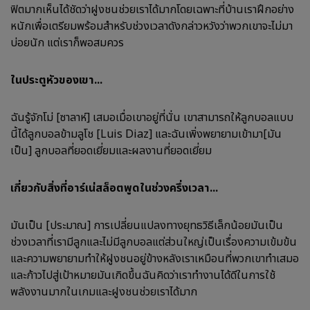
ฟิตมากเห็นได้ชัดว่าฝูงชนช่วยเราได้มากโดยเฉพาะที่บ้านเราฝึกอย่าง
หนักเพื่อเตรียมพร้อมสำหรับช่วงเวลาดังกล่าวหวังว่าพวกเขาจะไม่มา
บ่อยนัก แต่เราก็พอสมควร
ในประตูหัวของเขา...
ฉันรู้จักโม่ [ซาลาห์] เสมอเมื่อเขาอยู่ที่นั่น เขาสามารถให้ลูกบอลแบบ
นี้ได้ลูกบอลข้ามลูโช [Luis Diaz] และฉันเพิ่งพยายามเข้ามา[มัน
เป็น] ลูกบอลที่ยอดเยี่ยมและผลงานที่ยอดเยี่ยม
เกี่ยวกับสิ่งที่อาร์เน่สล็อตพูดในช่วงครึ่งเวลา...
มันเป็น [ประมาณ] การเปลี่ยนแปลงทางยุทธวิธีเล็กน้อยมันเป็น
ช่วงเวลาที่เรามีลูกและไม่มีลูกบอลแต่ส่วนใหญ่เป็นเรื่องความเข้มข้น
และความพยายามทำให้ฝูงชนอยู่ข้างหลังเราเหมือนที่พวกเขาทำเสมอ
และก้าวไปสู่เป้าหมายมันเกิดขึ้นฉันคิดว่าเราทำงานได้ดีในการใช้
พลังงานมากในเกมและฝูงชนช่วยเราได้มาก