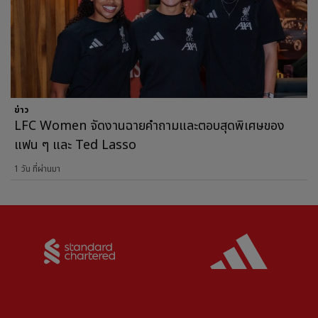
ข่าว
LFC Women จัดงานฉายคำถามและตอบสุดพิเศษของ
แฟน ๆ และ Ted Lasso
1 วัน ที่ผ่านมา
Partner:
Standard Chartered
Partner: