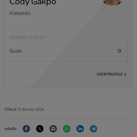
Cody Gakpo
FORWARD
SEASON 2026-27
Goals
0
VIEW PROFILE
ที่ตีพิมพ์
15 ธันวาคม 2024
Facebook
Twitter
Email
WhatsApp
LinkedIn
Telegram
แบ่งปัน