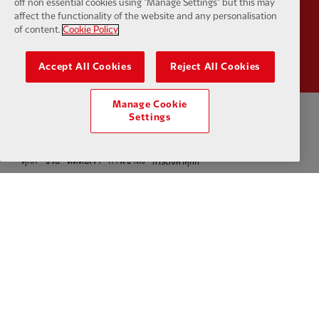
off non essential cookies using "Manage Settings" but this may
affect the functionality of the website and any personalisation
of content.
Cookie Policy
Partner:
Wasabi
Accept All Cookies
Reject All Cookies
Manage Cookie
Settings
นโยบายความเป็นส่วนตัว
ข้อกำหนดและเงื่อนไข
ต่อต้านการเป็นทาส
การตั้งค่าคุกกี้
คุ้กกี้
ช่วย
ติดต่อเรา
การเข้าถึง
Facebook
LinkedIn
TikTok
Instagram
Twitter
YouTube
One