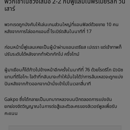
พวกเขาในช่วงเสมอ 2-2 กับฟูแลมในพรีเมียร์ลีก วัน
เสาร์
พวกเรดถูกบังคับให้เล่นเกมส่วนใหญ่ที่แอนฟิลด์ด้วยชาย 10 คน
หลังจากการไล่ออกแอนดี้ โรเบิร์ตสันในนาทีที่ 17
ก่อนหน้านี้ฟูแลมเคยเป็นผู้นำผ่านแอนเดรียส เปเรรา แต่เจ้าภาพก็
ปรับระดับได้หลังจากทำหัวกกักโป ครึ่งไทม์
ผู้มาเยือนก็ได้ก้าวไปข้างหน้าอีกครั้งในนาทีที่ 76 ด้วยโรดริโก มิวนิซ
แทนที่ดิโอโกะ โจต้าที่กลับมาจะทำให้มั่นใจได้ว่าการล้มเหลวจะถูกแบ่ง
ปันหลังจากก้าวออกจากม้านั่งเข้าไปในเวลาสี่นาที
Gakpo ซึ่งได้กลายเป็นบทบาทหลวงบนปีกตลอดการแข่งขัน
ยกย่องจิตวิญญาณในการต่อสู้และตัวละครของลิเวอร์พูลเพื่อรับ
คะแนน