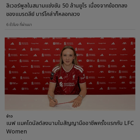
ลิเวอร์พูลในสนามแข่งขัน 50 ล้านยูโร เนื่องจากข้อตกลง
ของแบรดลีย์ บาร์โคล่าก็หลอกลวง
6 ชั่วโมง ที่ผ่านมา
ข่าว
เนฟ แมคโดนัลด์ลงนามในสัญญามืออาชีพครั้งแรกกับ LFC
Women