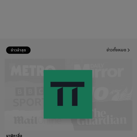
ข่าวทั้งหมด
ข่าวล่าสุด
นาฬิกาสื่อ