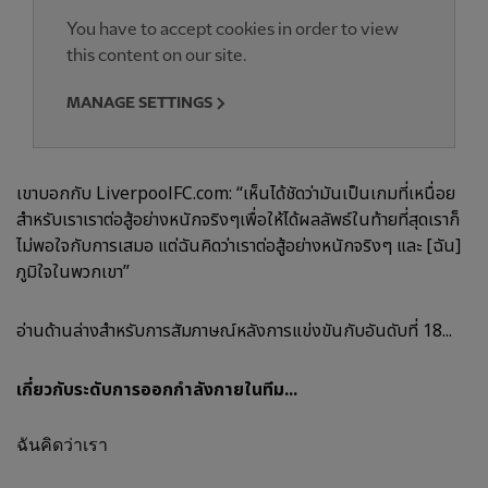
You have to accept cookies in order to view
this content on our site.
MANAGE SETTINGS
เขาบอกกับ LiverpoolFC.com: “เห็นได้ชัดว่ามันเป็นเกมที่เหนื่อย
สำหรับเราเราต่อสู้อย่างหนักจริงๆเพื่อให้ได้ผลลัพธ์ในท้ายที่สุดเราก็
ไม่พอใจกับการเสมอ แต่ฉันคิดว่าเราต่อสู้อย่างหนักจริงๆ และ [ฉัน]
ภูมิใจในพวกเขา”
อ่านด้านล่างสำหรับการสัมภาษณ์หลังการแข่งขันกับอันดับที่ 18...
เกี่ยวกับระดับการออกกำลังกายในทีม...
ฉันคิดว่าเรา