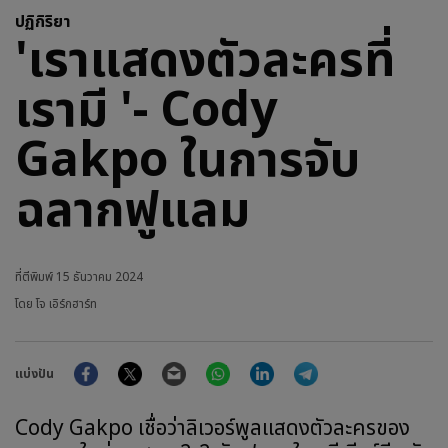
ปฏิกิริยา
'เราแสดงตัวละครที่
เรามี '- Cody
Gakpo ในการจับ
ฉลากฟูแลม
ที่ตีพิมพ์
15 ธันวาคม 2024
โดย โจ เอิร์กฮาร์ท
Facebook
Twitter
Email
WhatsApp
LinkedIn
Telegram
แบ่งปัน
Cody Gakpo เชื่อว่าลิเวอร์พูลแสดงตัวละครของ