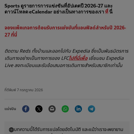
Sports ดูรายการการแข่งขันที่อัปเดตปี 2026-27 และ
ดาวน์โหลด eCalendar อย่างเป็นทางการของเรา
ที่
นี่
จองแพ็คเกจการต้อนรับการแข่งขันที่แอนฟิลด์สำหรับปี 2026-
27 ที่นี่
ติดตาม Reds ทั้งบ้านและออกไปกับ Expedia ซึ่งเป็นพันธมิตรการ
เดินทางอย่างเป็นทางการของ LFC
ไปที่นี่เพื่อ
เยี่ยมชม Expedia
Live ลงทะเบียนและรับข้อเสนอการเดินทางสำหรับสมาชิกเท่านั้น
ที่ตีพิมพ์
7 กรกฎาคม 2026
Facebook
Twitter
Email
WhatsApp
LinkedIn
Telegram
แบ่งปัน
บทความนี้ได้รับการแปลโดยอัตโนมัติ และแม้ว่าเราจะพยายาม