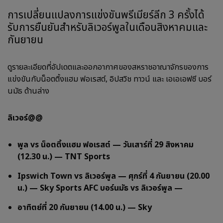
การเปลี่ยนแปลงการแข่งขันพรีเมียร์ลีก 3 ครั้งได้
รับการยืนยันสำหรับลิเวอร์พูลในเดือนสิงหาคมและ
กันยายน
ดูรายละเอียดที่อัปเดตและออกอากาศของสหราชอาณาจักรของการ
แข่งขันกับน็อตติ้งแฮม ฟอเรสต์, อิปสวิช ทาวน์ และ เอเอเอฟซี บอร์
นมัธ ด้านล่าง
ลิเวอร์@@
พูล vs น็อตติ้งแฮม ฟอเรสต์ — วันเสาร์ที่ 29 สิงหาคม
(12.30 น.) — TNT Sports
Ipswich Town vs ลิเวอร์พูล — ศุกร์ที่ 4 กันยายน (20.00
น.) — Sky Sports AFC บอร์นมัธ vs ลิเวอร์พูล —
อาทิตย์ที่ 20 กันยายน (14.00 น.) — Sky