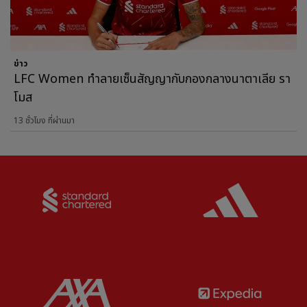
ข่าว
LFC Women ทำลายเซ็นสัญญากับกองกลางนาตาเลีย รา
โมส
13 ชั่วโมง ที่ผ่านมา
Partner:
Standard Chartered
Partner:
Partner:
AXA
Partner: