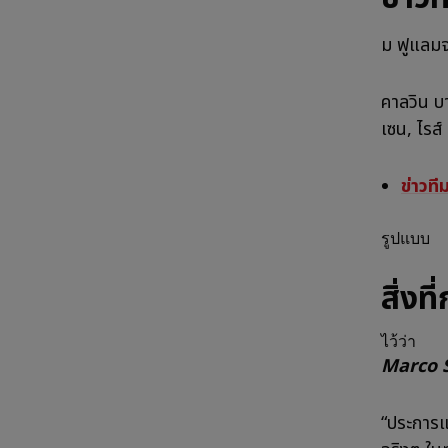
ม ฟูแลมจะ
คาลวิน บา
เซน, ไรส์
ข่าวที
รูปแบบ
สิ่งที
ไว้ว่า
Marco S
“ประการแร