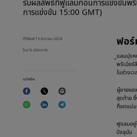
รับผลลัพธ์ที่ฟูแลมก่อนการแข่งขันพรีเมียร์ลีกของลิเวอร์พูลที่แอนฟิลด์ในบ่ายวันเสาร์ (เริ่ม
การแข่งขัน 15:00 GMT)
ฟอร์
ที่ตีพิมพ์
13 ธันวาคม 2024
โดย โจ เอิร์กฮาร์ท
ูแลมมุ่งห
พรีเมียร
ในช่วงเวล
แบ่งปัน
Facebook
Twitter
Email
ผู้ชายขอ
สุดท้าย ซ
WhatsApp
LinkedIn
Telegram
ท็อตแน่ม
ฟูแลมอยู
ปัจจุบัน