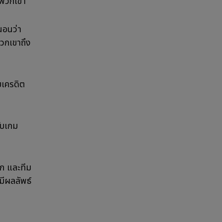
บพวกเขา
นอนว่า
พวกเขาถึง
บเครดิต
ับเกม
าก และทีม
ีผลลัพธ์