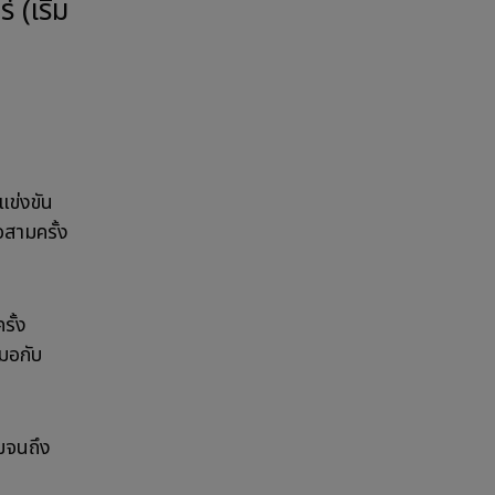
แข่งขัน
อสามครั้ง
รั้ง
สมอกับ
มจนถึง