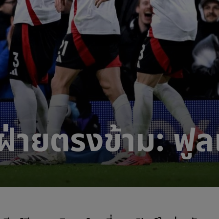
่ายตรงข้าม: ฟู