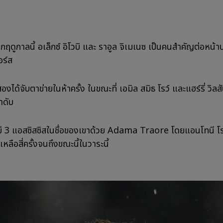
ลีกฤดูกาลนี้ อเล็กซ์ อิโวบิ และ ราอูล จิเมเนซ เป็นคนสำคัญต่อหน้าป
ร์ส
งสองได้จับตาข่ายในห้าครั้ง ในขณะที่ เอมิล สมิธ โรว์ และแฮร์รี่ วิล
ำดับ
ังมี 3 แอสซิสซิสในชื่อของเขาด้วย Adama Traore โดยแอนโทนี โร
ยเหลือสี่ครั้งจนถึงขณะนี้ในวาระนี้