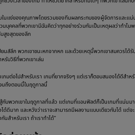
ทุกช่วงเวลาของเกม ทำให้ชีวิตยากสำหรับทีมใดๆ ที่พวกเขาเล่นกั
ยมในแง่ของคุณภาพโดยรวมของทีมผลกระทบของผู้จัดการและแน่
วนบุคคลที่พวกเขามีฉันคิดว่าทุกอย่างร่วมกันเป็นเหตุผลว่าทำไม
ดับสูงสุดของลีก
ียนส์ลีก พวกเขาชนะหกจากหก และด้วยเหตุนี้พวกเขาสมควรได้รั
หรับวิธีที่พวกเขาเล่น
็นเกมต่อไปสำหรับเรา เกมที่ยากจริงๆ แต่เราก็ตอบสนองได้ดีสำหร
จนถึงตอนนี้ในฤดูกาลนี้
สู้กับพวกเขาในฤดูกาลที่แล้ว แต่เกมที่แอนฟิลด์ก็เป็นเกมที่แน่นม
ด้ดีมาก และหวังว่าเราจะสามารถมีผลงานแบบเดียวกันได้ แต่จะม
งกันสำหรับเรา ถ้าเราทำได้”