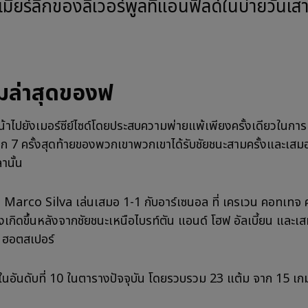
มล่าสุดของฟ
น้าไปยังเมอร์ซีย์ไซด์โดยประสบความพ่ายแพ้เพียงครั้งเดียวในการ
์ลีก 7 ครั้งสุดท้ายของพวกเขาพวกเขาได้รับชัยชนะสามครั้งและเสม
านั้น
ง Marco Silva เล่นเสมอ 1-1 กับอาร์เซนอล ที่ เครเวน คอทเทจ ค
ึ่งเกิดขึ้นหลังจากชัยชนะเหนือไบรท์ตัน แอนด์ โฮฟ อัลเบี้ยน และเ
 ฮอตสเปอร์
่ในอันดับที่ 10 ในตารางปัจจุบัน โดยรวบรวม 23 แต้ม จาก 15 เก