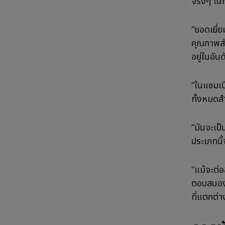
จริงๆ ใน
“ยอดเยี่
คุณภาพส่
อยู่ในอัน
“ในแชมเป
ทั้งหมดสำ
“มันจะเป
ประเภทนี้
“แม้จะต่อ
ตอบสนองไ
ที่แตกต่า