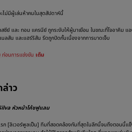
ไม่มีผู้เล่นห้าคนในสุดสัปดาห์นี้
สซีย์ และ ทอม แครนีย์ ถูกระงับให้ผู้มาเยือน ในขณะที่โจอาคิม แ
 เนลสัน และแฮร์ริสัน รีดถูกปิดกั้นเนื่องจากการบาดเจ็บ
ม
ก่อนการแข่งขัน
เต็ม
่กล่าว
ilva หัวหน้าโค้ชฟูแลม
ก [ลิเวอร์พูลเป็น] ทีมที่สอดคล้องกันที่สุดในลีกนี้จนถึงตอนนี้แข