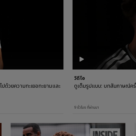
วิดีโอ
ต็มไปด้วยความทะเยอทะยานและ
ดูเต็มรูปแบบ: บทสัมภาษณ์คร
9 ชั่วโมง ที่ผ่านมา