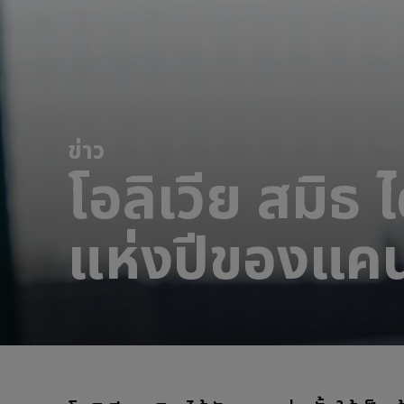
ข่าว
โอลิเวีย สมิธ 
แห่งปีของแค