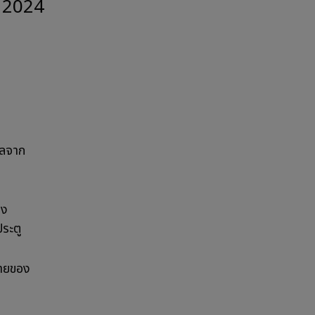
ปี 2024
วัลจาก
อง
ระตู
ท้ายของ