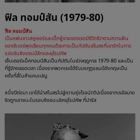
ฟิล ทอมป์สัน (1979-80)
ฟิล ทอมป์สัน
เป็นแฟนชาวสคูเซอร์และเด็กผู้ชายของเรดมีชีวิตชีวาตามความฝัน
ของลีเวอร์พุดเลียนทุกคนด้วยการเป็นกัปตันสโมสรที่เขารักในการ
แข่งขันชิงแชมป์ลีกและยุโรปคัพ
เซ็นเตอร์แบ็คทอมป์สันเป็นกัปตันในช่วงฤดูกาล 1979-80 และเป็น
ที่รู้จักตลอดเวลา เนื่องจากพวกเรดได้รับมงกุฎแชมป์อังกฤษเป็น
ครั้งที่สี่ในห้าแคมเปญ
หนึ่งปีต่อมา เขาได้นำสโมสรไปสู่ความรุ่งโรจน์ทวีปเนื่องจากเรอัลมาด
ริดถูกเอาชนะในรอบชิงชนะเลิศยุโรปคัพ ที่ปารีส