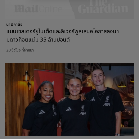
นาฬิกาสื่อ
แมนเชสเตอร์ยูไนเต็ดและลิเวอร์พูลเสนอโอกาสลงนา
มดาวท็อตแน่ม 35 ล้านปอนด์
20 ชั่วโมง ที่ผ่านมา