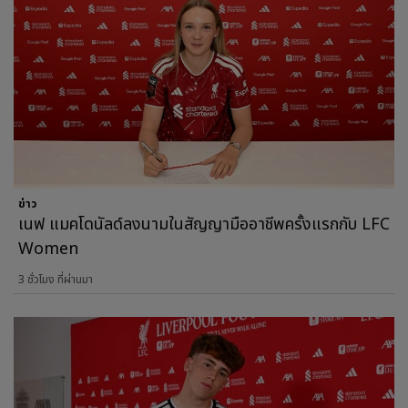
ข่าว
เนฟ แมคโดนัลด์ลงนามในสัญญามืออาชีพครั้งแรกกับ LFC
Women
3 ชั่วโมง ที่ผ่านมา