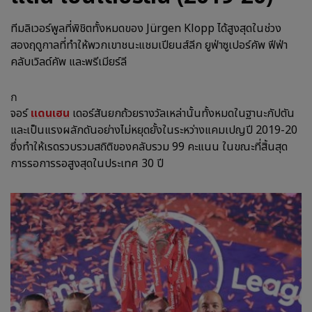
ทีมลิเวอร์พูลที่พิชิตทั้งหมดของ Jürgen Klopp ได้สูงสุดในช่วง
สองฤดูกาลที่ทำให้พวกเขาชนะแชมเปียนส์ลีก ยูฟ่าซูเปอร์คัพ ฟีฟ่า
คลับเวิลด์คัพ และพรีเมียร์ลี
ก
จอร์
แดนเฮน
เดอร์สันยกถ้วยรางวัลเหล่านั้นทั้งหมดในฐานะกัปตัน
และเป็นแรงผลักดันอย่างไม่หยุดยั้งในระหว่างแคมเปญปี 2019-20
ซึ่งทำให้เรดรวบรวมสถิติของคลับรวม 99 คะแนน ในขณะที่สิ้นสุด
การรอการรอสูงสุดในประเทศ 30 ปี