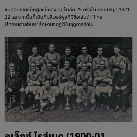
แมคคินเลย์แบ็คฟูลแบ็คลงเล่นในลีก 29 ครั้งในแคมเปญปี 1921-
22 และจากนั้นก็เป็นทีมลิเวอร์พูลที่มีชื่อเล่นว่า 'The
Untouchables' รักษามงกุฎไว้ในฤดูกาลถัดไป
อเล็กซ์ ไรส์เบค (1900-01,