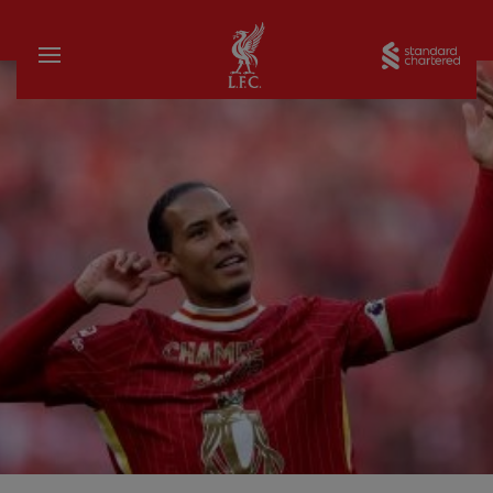
บ้าน
Sta