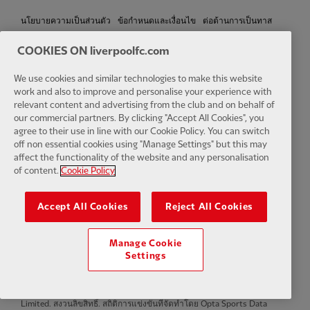
นโยบายความเป็นส่วนตัว
ข้อกำหนดและเงื่อนไข
ต่อต้านการเป็นทาส
COOKIES ON liverpoolfc.com
การตั้งค่าคุกกี้
คุ้กกี้
ช่วย
ติดต่อเรา
การเข้าถึง
We use cookies and similar technologies to make this website
work and also to improve and personalise your experience with
relevant content and advertising from the club and on behalf of
our commercial partners. By clicking "Accept All Cookies", you
Facebook
LinkedIn
TikTok
Instagram
Twitter
YouTube
One
agree to their use in line with our Cookie Policy. You can switch
off non essential cookies using "Manage Settings" but this may
affect the functionality of the website and any personalisation
of content.
Cookie Policy
Accept All Cookies
Reject All Cookies
Download the official LFC app
Manage Cookie
Settings
© ลิขสิทธิ์ 2024 The Liverpool Football Club and Athletic Grounds
Limited. สงวนลิขสิทธิ์. สถิติการแข่งขันที่จัดทำโดย Opta Sports Data