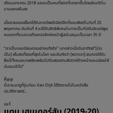
เดือนมกราคม 2018 และจะเป็นคนที่สองที่เขายกขึ้นโดยส่วนตัวใน
นามของสโมสร
เมื่อชายของสล็อตได้รับรางวัลพรีเมียร์ลีกที่แอนฟิลด์ในวันที่ 25
พฤษภาคม อันดับที่ 4 จะได้รับสิทธิพิเศษในการเป็นกัปตันลิเวอร์พูล
คนแรกที่รวบรวมตำแหน่งลีกต่อหน้าผู้สนับสนุนเป็นเวลา 35 ปี
“เราเป็นแชมป์สมควรอย่างแท้จริง” เขากล่าวเมื่อวันอาทิตย์“[มัน
เป็น] สโมสรที่สวยที่สุดในโลก และฉันคิดว่า [พวกเขา] สมควรได้รับ
สิ่งนี้ทั้งหมดมาเพลิดเพลินไปกับสองสามสัปดาห์ข้างหน้าและปล่อยให้
มันจมเข้าไป”
ที่@@
นี่เราจะมาดูที่รุ่นก่อน Van Dijk ได้ติดตามไปในหนังสือ
ประวัติศาสตร์...
จอร์
แดน เฮนเดอร์สัน (2019-20)