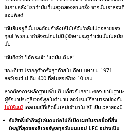
ในภายหลัง“เราทำมันที่เมลวูดสองสามครั้ง จากนั้นเราลองที่
แอนฟิลด์
“ฉันยืนอยู่ที่นั่นและก๊อปกำลังให้ไม้ให้ฉัน'กลับไปต่อสายของ
คุณ! 'พวกเขากำลังตะโกนไม่มีผู้รักษาประตูทำเช่นนั้นในสมัย
นั้น
“ฉันคิดว่า 'โอ้พระเจ้า 'แต่มันได้ผล”
ขณะที่เขาปรากฏตัวครั้งสุดท้ายในเดือนเมษายน 1971
ลอว์เรนซ์ไม่เกิน 400 ที่สโมสรเพียง 10 เกม
หากต้องการหลักฐานเพิ่มเติมเกี่ยวกับสถานะของเขาในฐานะ
ผู้รักษาประตูลิเวอร์พูลในตำนาน ลอว์เรนซ์ก็สามารถป้องกัน
ไม่ให้เรย์
เคลเมนซ์ที่เกิดขึ้นใหม่เข้ามาใน XI เป็นเวลาสองปี
รับสิทธิ์เข้าถึงผู้เล่นคนต่อไปที่เปิดเผยในรายชื่อที่ยิ่ง
ใหญ่ที่สุดของลิเวอร์พูลทุกวันบนแอป LFC อย่างเป็น