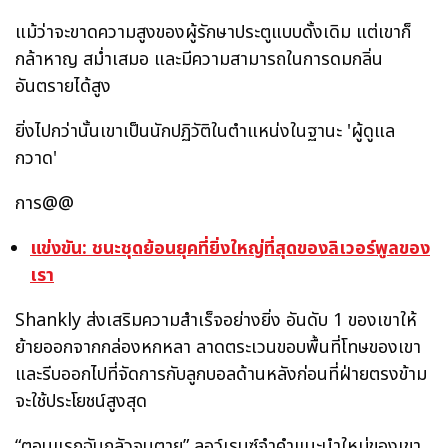
แม้ว่าจะขาดความสูงของผู้รักษาประตูแบบดั้งเดิม แต่เขาก็
กล้าหาญ สม่ำเสมอ และมีความสามารถในการดมกลิ่น
อันตรายได้สูง
ยิ่งไปกว่านั้นเขาเป็นนักปฏิวัติในตำแหน่งในฐานะ 'ผู้ดูแล
กวาด'
การ@@
แข่งขัน: ชนะชุดย้อนยุคที่ยิ่งใหญ่ที่สุดของลิเวอร์พูลของ
เรา
Shankly ส่งเสริมความสำเร็จอย่างยิ่ง อันดับ 1 ของเขาให้
ย้ายออกจากกล่องหกหลา ลาดตระเวนขอบพื้นที่โทษของเขา
และรีบออกไปที่จัดการกับลูกบอลด้านหลังก่อนที่ฝ่ายตรงข้าม
จะใช้ประโยชน์สูงสุด
“ตอนแรกฉันกลัวจนตาย” ลอว์เรนซ์จำคำแนะนำใหม่ของเขา