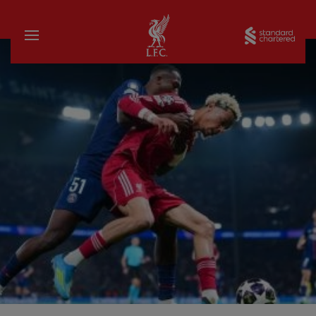
บ้าน
Sta