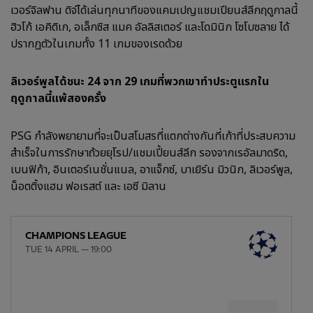
เวอร์จิลฟาน ดิจ์ได้เล่นทุกนาทีของแคมเปญแชมเปียนส์ลีกฤดูกาลนี้
ฮิวโก้ เอคิติเก, อเล็กซิส แมค อัลลิสเตอร์ และโดมินิก โซโบซลาย ได้
ปรากฏตัวในเกมทั้ง 11 เกมของเรดด้วย
ลิเวอร์พูลได้ชนะ 24 จาก 29 เกมที่พวกเขาทำประตูแรกใน
ฤดูกาลนี้แพ้สองครั้ง
PSG กำลังพยายามที่จะเป็นสโมสรที่แตกต่างกันที่เก้าที่ประสบความ
สำเร็จในการรักษาถ้วยยุโรป/แชมเปี้ยนส์ลีก รองจากเรอัลมาดริด,
เบนฟิก้า, อินเตอร์เนชั่นแนล, อาแจ็กซ์, บาเยิร์น มิวนิก, ลิเวอร์พูล,
น็อตติ้งแฮม ฟอเรสต์ และ เอซี มิลาน
CHAMPIONS LEAGUE
TUE 14 APRIL — 19:00