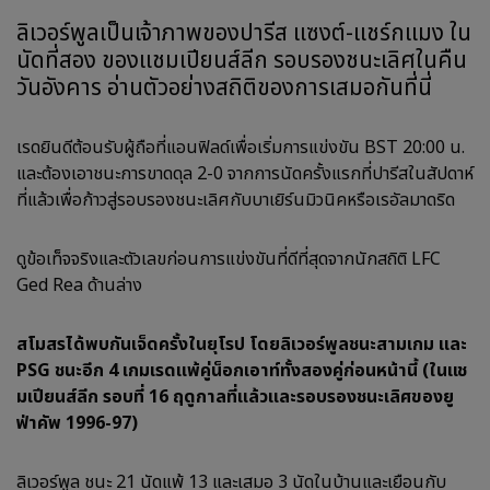
ลิเวอร์พูลเป็นเจ้าภาพของปารีส แซงต์-แชร์กแมง ใน
นัดที่สอง ของแชมเปียนส์ลีก รอบรองชนะเลิศในคืน
วันอังคาร อ่านตัวอย่างสถิติของการเสมอกันที่นี่
เรดยินดีต้อนรับผู้ถือที่แอนฟิลด์เพื่อเริ่มการแข่งขัน BST 20:00 น.
และต้องเอาชนะการขาดดุล 2-0 จากการนัดครั้งแรกที่ปารีสในสัปดาห์
ที่แล้วเพื่อก้าวสู่รอบรองชนะเลิศกับบาเยิร์นมิวนิคหรือเรอัลมาดริด
ดูข้อเท็จจริงและตัวเลขก่อนการแข่งขันที่ดีที่สุดจากนักสถิติ LFC
Ged Rea ด้านล่าง
สโมสรได้พบกันเจ็ดครั้งในยุโรป โดยลิเวอร์พูลชนะสามเกม และ
PSG ชนะอีก 4 เกมเรดแพ้คู่น็อกเอาท์ทั้งสองคู่ก่อนหน้านี้ (ในแช
มเปียนส์ลีก รอบที่ 16 ฤดูกาลที่แล้วและรอบรองชนะเลิศของยู
ฟ่าคัพ 1996-97)
ลิเวอร์พูล ชนะ 21 นัดแพ้ 13 และเสมอ 3 นัดในบ้านและเยือนกับ