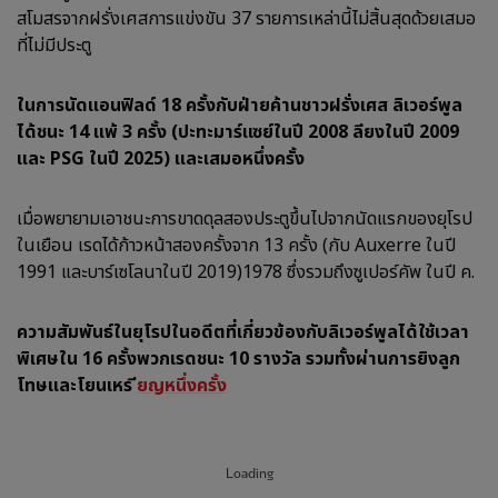
สโมสรจากฝรั่งเศสการแข่งขัน 37 รายการเหล่านี้ไม่สิ้นสุดด้วยเสมอ
ที่ไม่มีประตู
ในการนัดแอนฟิลด์ 18 ครั้งกับฝ่ายค้านชาวฝรั่งเศส ลิเวอร์พูล
ได้ชนะ 14 แพ้ 3 ครั้ง (ปะทะมาร์แซย์ในปี 2008 ลียงในปี 2009
และ PSG ในปี 2025) และเสมอหนึ่งครั้ง
เมื่อพยายามเอาชนะการขาดดุลสองประตูขึ้นไปจากนัดแรกของยุโรป
ในเยือน เรดได้ก้าวหน้าสองครั้งจาก 13 ครั้ง (กับ Auxerre ในปี
1991 และบาร์เซโลนาในปี 2019)1978 ซึ่งรวมถึงซูเปอร์คัพ ในปี ค.
ความสัมพันธ์ในยุโรปในอดีตที่เกี่ยวข้องกับลิเวอร์พูลได้ใช้เวลา
พิเศษใน 16 ครั้ง
พวกเรดชนะ 10 รางวัล รวมทั้งผ่านการยิงลูก
โทษและโยนเหร
ียญหนึ่งครั้ง
Loading