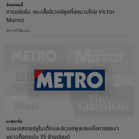
ป้อนตอนนี้
การแข่งขัน: ชนะเสื้อลิเวอร์พูลที่ลงนามโดย Victor
Munoz
39 นาที ที่ผ่านมา
นาฬิกาสื่อ
แมนเชสเตอร์ยูไนเต็ดและลิเวอร์พูลเสนอโอกาสลงนา
มดาวท็อตแน่ม 35 ล้านปอนด์