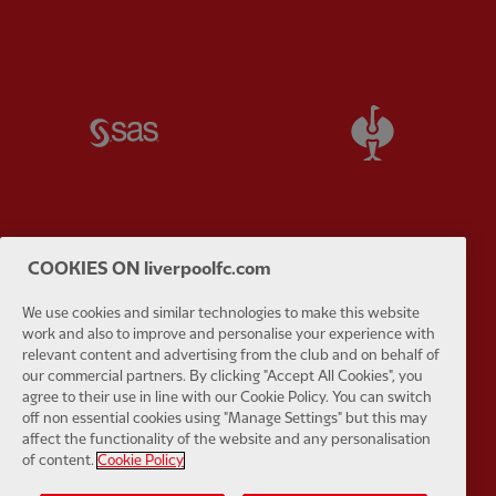
Partner:
SAS
Partner:
S
Partner:
Tommy Hilfiger
Partner:
T
COOKIES ON liverpoolfc.com
We use cookies and similar technologies to make this website
work and also to improve and personalise your experience with
relevant content and advertising from the club and on behalf of
our commercial partners. By clicking "Accept All Cookies", you
agree to their use in line with our Cookie Policy. You can switch
Partner:
UPS
Partner:
Vi
off non essential cookies using "Manage Settings" but this may
affect the functionality of the website and any personalisation
of content.
Cookie Policy