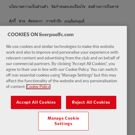
นโยบายความเป็นส่วนตัว
ข้อกำหนดและเงื่อนไข
ต่อต้านการเป็นทาส
การตั้งค่าคุกกี้
คุ้กกี้
ช่วย
ติดต่อเรา
การเข้าถึง
COOKIES ON liverpoolfc.com
We use cookies and similar technologies to make this website
Facebook
LinkedIn
TikTok
Instagram
Twitter
YouTube
One
work and also to improve and personalise your experience with
relevant content and advertising from the club and on behalf of
our commercial partners. By clicking "Accept All Cookies", you
agree to their use in line with our Cookie Policy. You can switch
off non essential cookies using "Manage Settings" but this may
affect the functionality of the website and any personalisation
of content.
Cookie Policy
Download the official LFC app
Accept All Cookies
Reject All Cookies
Manage Cookie
Settings
© ลิขสิทธิ์ 2024 The Liverpool Football Club and Athletic Grounds
Limited. สงวนลิขสิทธิ์. สถิติการแข่งขันที่จัดทำโดย Opta Sports Data