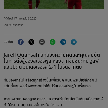
ที่ตีพิมพ์
17 กุมภาพันธ์ 2025
โดย โจ เอิร์กฮาร์ท
Facebook
Twitter
Email
WhatsApp
LinkedIn
Telegram
แบ่งปัน
Jarell Quansah ยกย่องความคิดและคุณสมบัติ
ในการต่อสู้ของลิเวอร์พูล หลังจากชัยชนะกับ วูล์ฟ
แฮมป์ตัน วันเดอเรอร์ส 2-1 ในวันอาทิตย์
ทีมของอาร์เน่ สล็อตถูกสร้างขึ้นเพื่อรับคะแนนพรีเมียร์ลีกอีก 3
แต้มที่แอนฟิลด์ หลังจากเปิดได้เปรียบสองประตูในครึ่งแรก
ความพยายามจากลูอิส ดิแอซ และการปรับโทษโดยโมฮัมเหม็ด ซาลาห์
ทำให้เรดควบคุมอย่างมั่นคงในช่วงเวลา