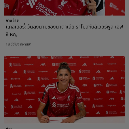
ภาพถ่าย
แกลเลอรี่: วันลงนามของนาตาเลีย ราโมสกับลิเวอร์พูล เอฟ
ซี หญ
18 ชั่วโมง ที่ผ่านมา
ข่าว