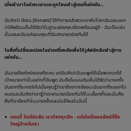
เมื่อเข้ามาในช่วงเวลาและถูกโยนเข้าสู่เกมที่แข่งขัน...
ฉันคิดว่า Ibou [Konate] ได้ท้าทายแล้วพวกเขาหันไปหาฉันและบอก
ว่าให้พร้อมเห็นได้ชัดว่าในฐานะย่อยคุณต้องพร้อมอยู่ดี - ฉันเป็นเช่น
นั้นเสมอฉันแค่ขอบคุณที่ฉันสามารถช่วยทีมได้
ในสิ่งที่เปลี่ยนแปลงในช่วงครึ่งหลังเพื่อให้วูล์ฟส์กลับเข้าสู่การ
แข่งขัน...
ฉันอาจต้องไตร่ตรองถึงเกม แต่ฉันคิดว่าฉันจะพูดได้เมื่อพวกเขาได้
เป้าหมายเท่านั้นอย่างที่ฉันพูด มันคือโมเมนตัมเห็นได้ชัดว่าบางครั้ง
มันยากที่จะกดต่อไปเมื่อคุณรู้ว่าเราต้องการชัยชนะมันยากที่จะออกไป
หมดและฉันคิดว่าเรารู้ว่าเราสามารถป้องกันได้ในบล็อกต่ำและนั่นคือ
สิ่งที่เราต้องทำในบางครั้งและมันได้ผลในวันนี้
แอนดี้ โรเบิร์ตสัน: เราต้องขุดลึก - แต่มันเป็นผลลัพธ์ที่ยิ่ง
ใหญ่สำหรับเรา