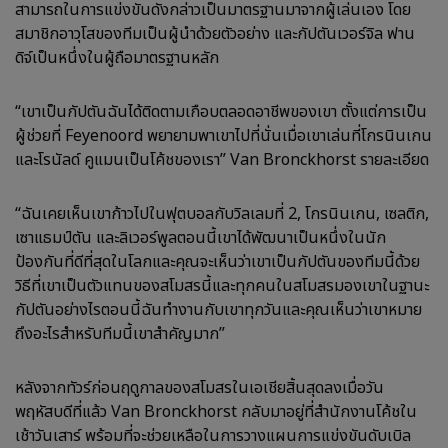
สามารถในการแข่งขันดังกล่าวเป็นมาตรฐานมาจากผู้เล่นเอง โดย
สมาชิกอาวุโสของทีมเป็นผู้นำด้วยตัวอย่าง และกัปตันเวอร์จิล ฟาน
ดิจ์เป็นหนึ่งในผู้ถือมาตรฐานหลัก
“เขาเป็นกัปตันฉันได้ติดตามเกือบตลอดอาชีพของเขา ตั้งแต่การเป็น
ผู้ช่วยที่ Feyenoord พยายามพาเขาไปที่นั่นเมื่อเขาเล่นที่โกรนินเกน
และโรนัลด์ คูแมนเป็นโค้ชของเรา” Van Bronckhorst รายละเอียด
“ฉันเคยเห็นเขาก้าวไปในฟุตบอลกับวิลเลมที่ 2, โกรนินเกน, เซลติก,
เซาแธมป์ตัน และลิเวอร์พูลตอนนี้เขาได้พัฒนาเป็นหนึ่งในนัก
ป้องกันที่ดีที่สุดในโลกและคุณจะเห็นว่าเขาเป็นกัปตันของทีมนี้ด้วย
วิธีที่เขาเป็นตัวแทนของสโมสรนี้และทุกคนในสโมสรมองเขาในฐานะ
กัปตันอย่างไรตอนนี้ฉันทำงานกับเขาทุกวันและคุณเห็นว่าเขาหมาย
ถึงอะไรสำหรับทีมนี้เขาสำคัญมาก”
หลังจากทัวร์ก่อนฤดูกาลของสโมสรในเอเชียสิ้นสุดลงเมื่อวัน
พฤหัสบดีที่แล้ว Van Bronckhorst กลับมาอยู่ที่สำนักงานโค้ชใน
เช้าวันเสาร์ พร้อมที่จะช่วยเหลือในการวางแผนการแข่งขันดับเบิล