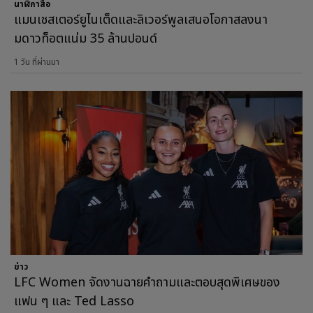
นาฬิกาสื่อ
แมนเชสเตอร์ยูไนเต็ดและลิเวอร์พูลเสนอโอกาสลงนา
มดาวท็อตแน่ม 35 ล้านปอนด์
1 วัน ที่ผ่านมา
ข่าว
LFC Women จัดงานฉายคำถามและตอบสุดพิเศษของ
แฟน ๆ และ Ted Lasso