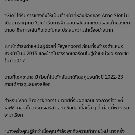
“Gio” ได้รับการแต่งตั้งให้เป็นเจ้าหน้าที่หลังห้องของ Arne Slot ใน
เดือนกรกฎาคม 'Gio' เริ่มการฝึกสอนหลังจากแขวนรองเท้าของเขา
ตามอาชีพการเล่นที่โดดเด่นและประสบความสำเร็จอย่างมาก
เขาเข้าดำรงตำแหน่งผู้ช่วยที่ Feyenoord ก่อนที่จะดำรงตำแหน่ง
หัวหน้าในปี 2015 และนำสโมสรรอตเตอร์ดัมไปสู่ตำแหน่งเอเรดิวิเซีย
ในปี 2017
ตามที่โชคชะตาจะมี ถ้วยก็ไม่ได้กลับมาให้เดอคูปจนถึงปี 2022-23
ภายใต้การดูแลของสล็อต
สำหรับ Van Bronckhorst มีเวทย์ที่รับผิดชอบของกวางโจว ซิตี้
เอฟซี, กลาสโกว์ เรนเจอร์ส และเบซิคตัส เมื่อเร็ว ๆ นี้ ก่อนที่พวกเรด
จะมาเรียก
“บางครั้งคุณรู้สึกว่าเมื่อคุณกำลังพูดถึงความท้าทายใหม่ บางครั้ง