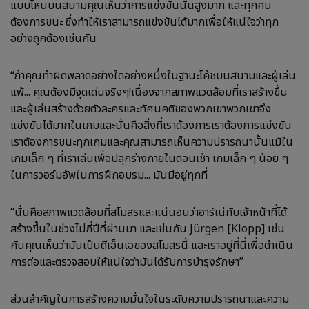
แบบไหนบนสนามคุณเห็นว่าการแข่งขันนั้นสูงมาก และทุกคน
ต้องการชนะ ซึ่งทำให้เราสามารถแข่งขันได้มากเพื่อให้แน่ใจว่าทุก
อย่างถูกต้องเช่นกัน
“ถ้าคุณทำผิดพลาดอย่างใดอย่างหนึ่งในฐานะโค้ชบนสนามและผู้เล่น
แพ้... คุณต้องมีจุดเด่นจริงๆ!เนื่องจากสภาพแวดล้อมที่เราสร้างขึ้น
และผู้เล่นสร้างด้วยตัวละครและทัศนคติของพวกเขาพวกเขาจึง
แข่งขันได้มากในเกมและนั่นคือสิ่งที่เราต้องการเราต้องการแข่งขัน
เราต้องการชนะทุกเกมและคุณสามารถเห็นความปรารถนานั้นแม้ใน
เกมเล็ก ๆ ที่เราเล่นเพื่อปลุกร่างกายในตอนเช้า เกมเล็ก ๆ น้อย ๆ
ในการวอร์มอัพในการฝึกอบรม... มันมีอยู่ทุกที่
“นั่นคือสภาพแวดล้อมที่สโมสรและแน่นอนว่าอาร์เน่กับเจ้าหน้าที่ได้
สร้างขึ้นในช่วงไม่กี่ปีที่ผ่านมา และเช่นกัน Jürgen [Klopp] เช่น
กันคุณเห็นว่ามันเป็นดีเอ็นเอของสโมสรนี้ และเราอยู่ที่นี่เพื่อดำเนิน
การต่อและตรวจสอบให้แน่ใจว่ามันได้รับการบำรุงรักษา”
ส่วนสำคัญในการสร้างความมั่นใจในระดับความปรารถนาและความ