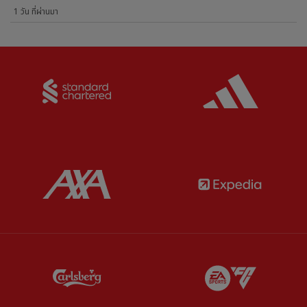
1 วัน ที่ผ่านมา
Partner:
Standard Chartered
Partner:
Partner:
AXA
Partner:
Partner:
Carlsberg
Partner:
E