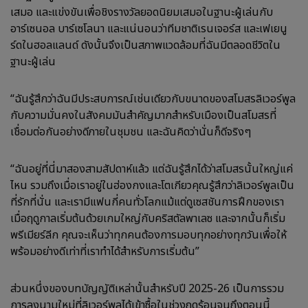
เสมอ และแข่งขันเพื่อชิงรางวัลยอดนิยมเสมอในฐานะผู้เล่นกับ
อาร์เซนอล บาร์เซโลนา และแน่นอนว่าทีมชาติเรนเจอร์ส และเฟเยนู
ร์ดในฮอลแลนด์ ดังนั้นจึงเป็นสภาพแวดล้อมที่ฉันมีตลอดชีวิตใน
ฐานะผู้เล่น
“ฉันรู้สึกว่าฉันมีประสบการณ์เช่นเดียวกับขนาดของสโมสรลิเวอร์พูล
กับความมั่นคงในสังคมมันสำคัญมากสำหรับเมืองเป็นสโมสรที่
เชื่อมต่อกันอย่างดีภายในชุมชน และฉันคิดว่านั่นก็ดีจริงๆ
“ฉันอยู่ที่นี่มาสองสามสัปดาห์แล้ว แต่ฉันรู้สึกได้ว่าสโมสรนั้นใหญ่แค่
ไหน รวมถึงเมื่อเราอยู่ในฮ่องกงและโตเกียวคุณรู้สึกว่าลิเวอร์พูลเป็น
ที่รักที่นั่น และเรามีแฟนกี่คนทั่วโลกแม้แต่ดูเซสชันการฝึกของเรา
เมื่อฤดูกาลเริ่มต้นด้วยเกมใหญ่กับคริสตัลพาเลซ และจากนั้นก็เริ่ม
พรีเมียร์ลีก คุณจะเห็นว่าทุกคนต้องการมอบทุกอย่างทุกวันเพื่อให้
พร้อมอย่างดีเท่าที่เราทำได้สำหรับการเริ่มต้น”
ส่วนหนึ่งของบทบัญญัติเหล่านั้นสำหรับปี 2025-26 เป็นการรวม
การลงนามใหม่ที่ลิเวอร์พูลได้เข้าซื้อในช่วงฤดูร้อนจนถึงตอนนี้