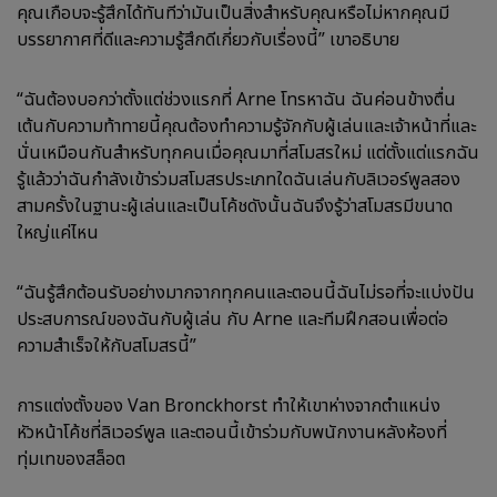
คุณเกือบจะรู้สึกได้ทันทีว่ามันเป็นสิ่งสำหรับคุณหรือไม่หากคุณมี
บรรยากาศที่ดีและความรู้สึกดีเกี่ยวกับเรื่องนี้” เขาอธิบาย
“ฉันต้องบอกว่าตั้งแต่ช่วงแรกที่ Arne โทรหาฉัน ฉันค่อนข้างตื่น
เต้นกับความท้าทายนี้คุณต้องทำความรู้จักกับผู้เล่นและเจ้าหน้าที่และ
นั่นเหมือนกันสำหรับทุกคนเมื่อคุณมาที่สโมสรใหม่ แต่ตั้งแต่แรกฉัน
รู้แล้วว่าฉันกำลังเข้าร่วมสโมสรประเภทใดฉันเล่นกับลิเวอร์พูลสอง
สามครั้งในฐานะผู้เล่นและเป็นโค้ชดังนั้นฉันจึงรู้ว่าสโมสรมีขนาด
ใหญ่แค่ไหน
“ฉันรู้สึกต้อนรับอย่างมากจากทุกคนและตอนนี้ฉันไม่รอที่จะแบ่งปัน
ประสบการณ์ของฉันกับผู้เล่น กับ Arne และทีมฝึกสอนเพื่อต่อ
ความสำเร็จให้กับสโมสรนี้”
การแต่งตั้งของ Van Bronckhorst ทำให้เขาห่างจากตำแหน่ง
หัวหน้าโค้ชที่ลิเวอร์พูล และตอนนี้เข้าร่วมกับพนักงานหลังห้องที่
ทุ่มเทของสล็อต