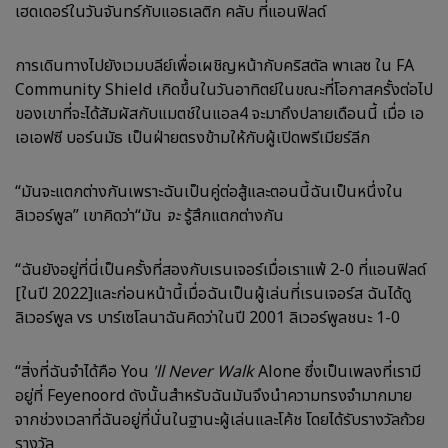
เฮดเดอร์ในวันจันทร์กับแอธเลติก คลับ ที่แอนฟิลด์
การเดินทางไปยังเวมบลีย์เพื่อเผชิญหน้ากับคริสตัล พาเลซ ใน FA
Community Shield เกิดขึ้นในวันอาทิตย์ในขณะที่โอกาสครั้งต่อไป
ของเขาที่จะได้สัมผัสกับแมตช์ในแอล4 จะมาถึงปลายเดือนนี้ เมื่อ เอ
เอเอฟซี บอร์นมัธ เป็นฝ่ายตรงข้ามให้กับผู้เปิดพรีเมียร์ลีก
“มันจะแตกต่างกันเพราะฉันเป็นคู่ต่อสู้และตอนนี้ฉันเป็นหนึ่งใน
ลิเวอร์พูล” เขาคิดว่า“มัน
จะ
รู้สึกแตกต่างกัน
“ฉันยังอยู่ที่นี่เป็นครั้งที่สองกับเรนเจอร์เมื่อเราแพ้ 2-0 ที่แอนฟิลด์
[ในปี 2022]และก่อนหน้านี้เมื่อฉันเป็นผู้เล่นที่เรนเจอร์ส ฉันได้ดู
ลิเวอร์พูล vs บาร์เซโลนาฉันคิดว่าในปี 2001 ลิเวอร์พูลชนะ 1-0
“สิ่งที่ฉันจำได้คือ You
'll Never Walk
Alone ซึ่งเป็นเพลงที่เรามี
อยู่ที่ Feyenoord ดังนั้นสำหรับฉันมันจึงนำความทรงจำมากมาย
จากช่วงเวลาที่ฉันอยู่ที่นั่นในฐานะผู้เล่นและโค้ช โดยได้รับรางวัลถ้วย
รางวัล