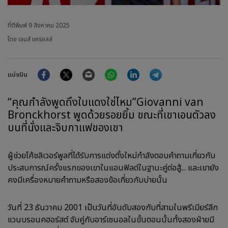
ที่ตีพิมพ์
9 สิงหาคม 2025
โดย เจมส์ แครอลล์
Facebook
Twitter
Email
WhatsApp
LinkedIn
Telegram
แบ่งปัน
“คุณกำลังพูดถึงใบแดงใช่ไหม”Giovanni van
Bronckhorst พูดด้วยรอยยิ้ม ขณะที่เขาเอนตัวลง
บนที่นั่งและจิบกาแฟของเขา
ผู้ช่วยโค้ชลิเวอร์พูลที่ได้รับการแต่งตั้งใหม่กำลังตอบคำถามเกี่ยวกับ
ประสบการณ์ครั้งแรกของเขาในแอนฟิลด์ในฐานะคู่ต่อสู้... และเขายัง
คงมีเครื่องหมายคำถามหรือสองข้อเกี่ยวกับบ่ายนั้น
วันที่ 23 ธันวาคม 2001 เป็นวันที่อันดับสองกับที่สามในพรีเมียร์ลีก
แวนบรอนคฮอร์สต์ จับคู่กับอาร์เซนอลในขั้นตอนนั้นทั้งสองฝ่ายมี