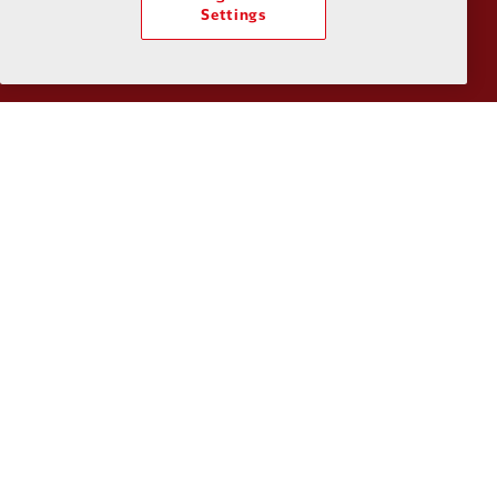
Settings
Partner:
Tommy Hilfiger
Partner:
T
Partner:
UPS
Partner:
Vi
Partner:
Wasabi
นโยบายความเป็นส่วนตัว
ข้อกำหนดและเงื่อนไข
ต่อต้านการเป็นทาส