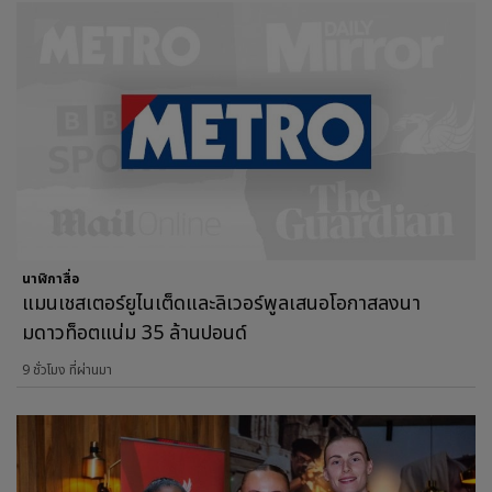
นาฬิกาสื่อ
แมนเชสเตอร์ยูไนเต็ดและลิเวอร์พูลเสนอโอกาสลงนา
มดาวท็อตแน่ม 35 ล้านปอนด์
9 ชั่วโมง ที่ผ่านมา