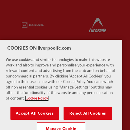
Partner:
Kodansha
Partner:
L
COOKIES ON liverpoolfc.com
Partner:
Orion
Partner:
P
We use cookies and similar technologies to make this website
work and also to improve and personalise your experience with
relevant content and advertising from the club and on behalf of
our commercial partners. By clicking "Accept All Cookies", you
agree to their use in line with our Cookie Policy. You can switch
off non essential cookies using "Manage Settings" but this may
affect the functionality of the website and any personalisation
of content.
Cookie Policy
Partner:
SAS
Partner:
S
Accept All Cookies
Reject All Cookies
Manage Cookie