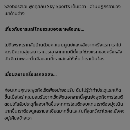
Szoboszlai พูดคุยกับ Sky Sports เต็มเวลา - อ่านปฏิกิริยาของ
เขาด้านล่าง
เกี่ยวกับอารมณ์โดยรวมของเขาหลังเกม...
ไม่ดีเพราะเรากลับบ้านด้วยคะแนนศูนย์และหลังจากครึ่งแรก เราไม่
ควรมีความสุขเลย เราควรเอาจากเกมนี้ตั้งแต่ช่วงแรกของครึ่งหลัง
ฉันคิดว่าเพราะนั่นคือตอนที่เราแสดงให้เห็นว่าเราเป็นใคร
เมื่อผลงานครึ่งแรกลดลง...
ก่อนเกมคุณจะพูดถึงเซ็ตพีซอย่ายอมรับ ฉันไม่รู้ว่าทำประตูแรกเกิด
ขึ้นเมื่อไหร่ คุณยอมรับจากเซ็ตพีซนอกจากนี้คุณยังพูดถึงการโจมตี
ตอบโต้แล้วประตูที่สองเกิดขึ้นจากการโจมตีตอบแทนเราต้องมุ่งเน้น
มากขึ้นเราต้องดูแลรายละเอียดมากขึ้นและในที่สุดหวังว่าโชคจะยังคง
อยู่เคียงข้างเรา