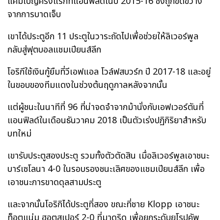
แคมเปญครั้งแรกที่แอนฟิลด์ในปี 2015-16 ซึ่งถูกขัดขวาง
จากการบาดเจ็บ
เขาได้ประตูอีก 11 ประตูในวาระถัดไปเพื่อช่วยให้ลิเวอร์พูล
กลับสู่ฟุตบอลแชมเปียนส์ลีก
โอริกีใช้เงินกู้ยืมที่วีเอฟแอล โวล์ฟสบวร์ก ปี 2017-18 และอยู่
ในขอบของทีมแดงในช่วงต้นฤดูกาลหลังจากนั้น
แต่ผู้ชนะในนาทีที่ 96 ที่น่าจดจำจากม้านั่งกับเอฟเวอร์ตันที่
แอนฟิลด์ในเดือนธันวาคม 2018 เป็นตัวเร่งปฏิกิริยาสำหรับ
บทใหม่
เขารับประตูสองประตู รวมทั้งตัวตัดสิน เมื่อลิเวอร์พูลเอาชนะ
บาร์เซโลนา 4-0 ในรอบรองชนะเลิศของแชมเปียนส์ลีก เพื่อ
เอาชนะการขาดดุลสามประตู
และจากนั้นโอริกิได้ประตูที่สอง ขณะที่ชาย Klopp เอาชนะ
ท็อตแน่ม ฮอตสเปอร์ 2-0 ที่มาดริด เพื่อยกระดับยูโรปคัพ