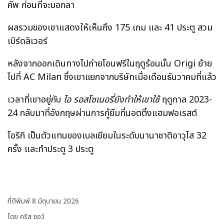
คัพ ก่อนที่จะบอกลา
ผลรวมของเขาแสดงให้เห็นถึง 175 เกม และ 41 ประตู สวม
เบิร์ดลิเวอร์
หลังจากออกเดินทางไปถ่ายโอนฟรีในฤดูร้อนนั้น Origi ย้าย
ไปที่ AC Milan ซึ่งเขาแยกจากบริษัทเมื่อเดือนธันวาคมที่แล้ว
เวลาที่เขาอยู่กับ
ไอ รอสโซเนอรี่ยังทำให้เขาใช้
ฤดูกาล 2023-
24 กลับมาที่อังกฤษผ่านการกู้ยืมที่นอตติ้งแฮมฟอเรสต์
โอริกิ เป็นตัวแทนของเบลเยียมในระดับนานาชาติอาวุโส 32
ครั้ง และทำประตู 3 ประตู
ที่ตีพิมพ์
8 มิถุนายน 2026
โดย คริส ชอว์