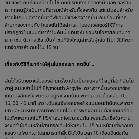
วัน และสี่เกมก่อนหน้านี้ไม่ใช่เกมที่เรียบง่ายที่สุดดังนั้นเอฟเวอร์ตัน
เราทุกคนรู้ว่าเป็นเกมที่อารมณ์สำหรับทั้งสองทีม แต่แน่นอนสำหรับ
เราเช่นกัน และจากนั้นวูล์ฟแฮมป์และหลังจากนั้นเกมเยือนที่ยาก
ลำบากสองเกมกับ [แอสตัน] วิลล่า และ [แมนเชสเตอร์] ซิตี้การ
ปรากฏตัวในแบบที่เราทำในคืนนี้ แทบจะไม่ยอมรับโอกาสกับทีมที่ดี
มาก เช่น นิวคาสเซิล เป็นคำชมที่ยิ่งใหญ่สำหรับผู้เล่น [ใน] วิธีที่พวก
เขาจัดการห้าเกมนี้ใน 15 วัน
เกี่ยวกับวิธีที่เขาทำให้ผู้เล่นของเขา 'สดชื่น'...
ฉันได้อธิบายมาแล้วสองสามครั้งว่านั่นเป็นเหตุผลที่ใหญ่ที่สุดที่ฉันไม่
พาผู้เล่นเหล่านี้ไปที่ Plymouth Argyle เพราะจากนั้นพวกเขาต้อง
เดินทางอีกครั้ง พวกเขาอยู่ห่างจากบ้าน พวกเขาอาจต้องเล่น 10,
15, 30, 45 นาที เพราะฉันจะใช้พวกเขาอย่างแน่นอนถ้าฉันจะพาพวก
เขา และนั่นหมายความว่าพวกเขาไม่มีการพักผ่อนนั่นคือเหตุผลที่ฉัน
ไม่ได้พาพวกเขาไปที่ PSV ไอนด์โฮเวนเช่นกัน เพราะฉันเชื่อในความ
จริงที่ว่าผู้เล่นเหล่านี้สามารถเล่นได้ห้าเกมใน 15 วันเหมือนที่พวกเขา
แสดง แต่พวกเขาไม่สามารถทำสิ่งนี้ได้เป็นเวลา 10 เดือนติดต่อกัน