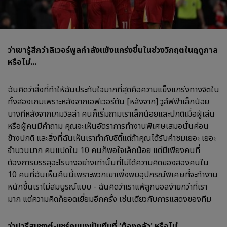
ว่าเขารู้สึกว่าลิเวอร์พูลกำลังแข็งแกร่งขึ้นในช่วงวิกฤตในฤดูกาล
หรือไม่...
ฉันคิดว่าสิ่งที่ทำให้ฉันประทับใจมากที่สุดคือความแข็งแกร่งทางจิตใน
ทั้งสองเกมเพราะหลังจากเอฟเวอร์ตัน [หลังจาก] วูล์ฟฟ่าเล็กน้อย
บางทีหลังจากเกมวิลล่า คนก็เริ่มถามเราเล็กน้อยและปกติเมื่อผู้เล่น
หรือผู้คนมีคำถาม คุณจะเห็นอัตราการทำงานพิเศษเสมอนั่นค่อน
ข้างปกติ และสิ่งที่ฉันเห็นเราทำกับซิตี้แต่ถ้าคุณได้รับคำชมเยอะ เยอะ
จำนวนมาก คนแปดใน 10 คนก็พอใจเล็กน้อย แต่มีเพียงคนที่
ต้องการบรรลุอะไรบางอย่างเท่านั้นที่ไม่ได้ความคิดของสองคนใน
10 คนที่ฉันเห็นคืนนี้เพราะพวกเขาเพิ่งพบอุปกรณ์พิเศษที่จะทำงาน
หนักขึ้นเราไม่สมบูรณ์แบบ - ฉันคิดว่าเราแพ้ลูกบอลง่ายกว่าที่เรา
มาก แต่ความคิดก็ยอดเยี่ยมอีกครั้ง เช่นเดียวกับการแสดงของทีม
ว่าปารีสแซงต์-แชร์กแมงเป็นทีมที่ 'ต้องกลัว' หรือไม่...