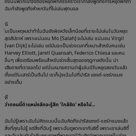
ดังนั้นพวกเขาจึงต้องหยุดพักครั้งคราวเรากำลังพูดถึงการหยุดพักถ้า
ฉันกำลังพูดถึงห้าหกวันที่ไม่เล่นฟุตบอล
นั
่นเป็นเหตุผลว่าทำไมฉันยังผิดหวังเล็กน้อยที่เราจะไม่เล่นในวันหยุด
สุดสัปดาห์ เพราะแน่นอน Mo [Salah] จะไม่เล่น แน่นอน Virgil
[van Dijk] จะไม่เล่น แต่มันจะเป็นช่วงเวลาที่เหมาะสำหรับคนเช่น
Harvey Elliott, Jarell Quansah, Federico Chiesa และคน
อื่นๆ เพื่อเตรียมพร้อมสำหรับช่วงสิ้นสุดของฤดูกาลดังนั้น น่า
เสียดายที่เราออกไป แต่นั่นหมายความว่าผู้เล่นมีวันหยุดสองวันแล้ว
ตั้งแต่วันเสาร์เป็นต้นไป เราก็มุ่งเน้นไปที่ปารีส แซงต์-แชร์กแมง
อย่างเต็ม
ที่
ว่าตอนนี้ตำแหน่งลีกจะรู้สึก 'ใกล้ชิด' หรือไม่...
ฉันไม่รู้เพราะฉันไม่คิดแบบนั้นฉันคิดถึงปารีสแซงต์-แชร์กแมงแล้ว
สิ่งที่คุณไม่รู้ แต่สิ่งที่ฉันรู้ เพราะฉันดูพวกเขากับซิตี้ เพราะเราเล่นซิตี้
และฉันประทับใจกับคุณภาพที่พวกเขามีฉันคิดว่าพวกเขาอยู่ในช่วง