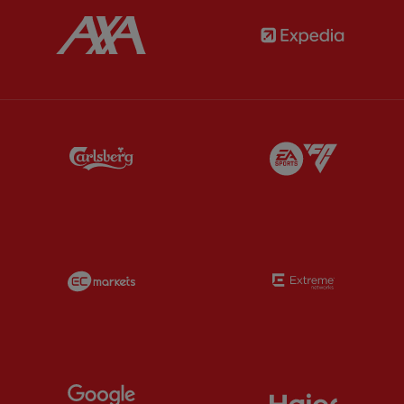
Partner:
AXA
Partner:
Partner:
Carlsberg
Partner:
E
Partner:
EC Markets
Partner:
E
Partner:
Google Pixel
Partner:
H