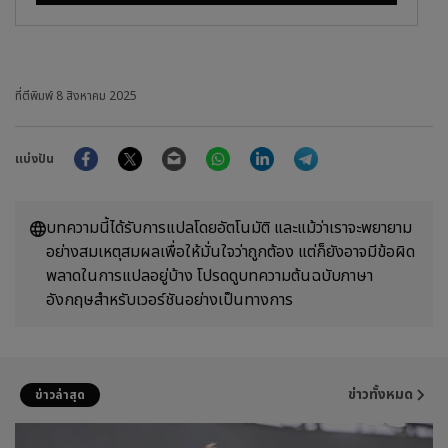
ที่ตีพิมพ์
8 สิงหาคม 2025
Facebook
Twitter
Email
WhatsApp
LinkedIn
Telegram
แบ่งปัน
บทความนี้ได้รับการแปลโดยอัตโนมัติ และแม้ว่าเราจะพยายาม
อย่างสมเหตุสมผลเพื่อให้มั่นใจว่าถูกต้อง แต่ก็ยังอาจมีข้อผิด
พลาดในการแปลอยู่บ้าง โปรดดูบทความต้นฉบับภาษา
อังกฤษสำหรับเวอร์ชันอย่างเป็นทางการ
ข่าวทั้งหมด
ข่าวล่าสุด