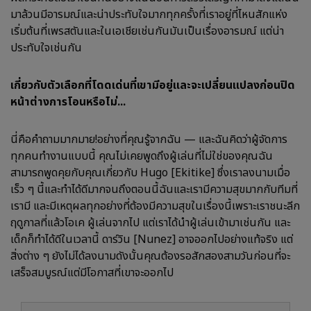
มาล้วนมีอารมณ์และน่าประทับใจมากทุกครั้งที่เราอยู่ที่ไหนสักแห่ง
เริ่มต้นที่เพรสตันและในเอเชียเช่นกันมันเป็นเรื่องอารมณ์ แต่น่า
ประทับใจเช่นกัน
เกี่ยวกับตัวเลือกที่โดดเด่นที่เขามีอยู่และจะเปลี่ยนแปลงก่อนปิด
หน้าต่างการโอนหรือไม่...
นี่คือคำถามมากมาย!อย่างที่คุณรู้จากฉัน — และฉันคิดว่าผู้จัดการ
ทุกคนทำงานแบบนี้ คุณไม่เคยพูดถึงผู้เล่นที่ไม่ใช่ของคุณฉัน
สามารถพูดคุยกับคุณเกี่ยวกับ Hugo [Ekitike] ซึ่งเราลงนามเมื่อ
เร็ว ๆ นี้และทำได้ดีมากจนถึงตอนนี้ฉันและเรามีความสุขมากกับทีมที่
เรามี และมีเหตุผลทุกอย่างที่ต้องมีความสุขในเรื่องนี้เพราะเราชนะลีก
ฤดูกาลที่แล้วโอเค ผู้เล่นจากไป แต่เราได้นำผู้เล่นเข้ามาเช่นกัน และ
เด็กก็ทำได้ดีในเวลานี้ ดาร์วิน [Nunez] อาจออกไปอย่างแท้จริง แต่
สิ่งต่าง ๆ ยังไม่ได้ลงนามดังนั้นคุณต้องรอสักสองสามวันก่อนที่จะ
เสร็จสมบูรณ์แต่มีโอกาสที่เขาจะออกไป