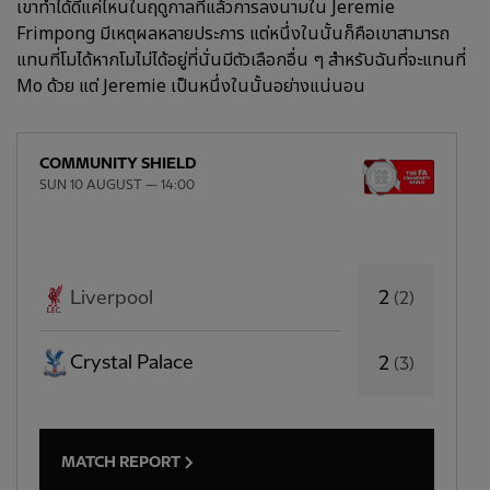
เขาทำได้ดีแค่ไหนในฤดูกาลที่แล้วการลงนามใน Jeremie
Frimpong มีเหตุผลหลายประการ แต่หนึ่งในนั้นก็คือเขาสามารถ
แทนที่โมได้หากโมไม่ได้อยู่ที่นั่นมีตัวเลือกอื่น ๆ สำหรับฉันที่จะแทนที่
Mo ด้วย แต่ Jeremie เป็นหนึ่งในนั้นอย่างแน่นอน
COMMUNITY SHIELD
SUN 10 AUGUST — 14:00
2
Liverpool
(
2
)
Crystal Palace
2
(
3
)
MATCH REPORT