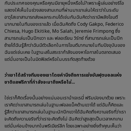
กับประเทศของคุณหรือคุณมีอายุหนึ่งหรือไม่?เพราะผู้เล่นอย่างริโอ
แสดงให้เห็นในช่วงสองสามเกมที่ผ่านมาเขาเล่นให้เราว่าในระดับ
อาวุโสเขาสามารถส่งผลกระทบได้เช่นกันฉันคิดว่าเรามีพลังโจมตี
มากมายในทีมของเราแล้ว เมื่อฉันคิดถึง Cody Gakpo, Federico
Chiesa, Hugo Ekitike, Mo Salah, Jeremie Frimpong ซึ่ง
สามารถเล่นเป็นปีกขวา และ ฟลอเรียน วิร์ทซ์ ที่สามารถเล่นเป็นปีก
ซ้ายได้ฉันรู้สึกว่าฉันมีตัวเลือกในการโจมตีมากมายในทีมปัจจุบันของ
ฉันแต่เช่นเคย ในฐานะสโมสรเรากำลังมองหาโอกาสในตลาดเสมอ
แต่นั่นอาจเป็นในมิดฟิลด์หรือในบรรทัดสุดท้ายด้วย
ว่าเขาได้สร้างทีมของเขาโดยคำนึงถึงการแข่งขันฟุตบอลแห่ง
ชาติแอฟริกาที่กำลังจะมาถึงหรือไม่...
ใช่เราก็คิดเรื่องนั้นอย่างแน่นอนเรานำเจเรมี่ ฟริมปองมาด้วย เพราะ
เราคิดว่าเขาสามารถเล่นในฐานะฟอลแบ็คด้านขวาได้ แต่ฉันก็คิดและ
รู้สึกว่าเขาสามารถเล่นในฐานะนักปีกขวาได้ฉันคิดถึงความจริงที่ว่าเรา
จะคิดถึงความจริงที่ว่าเราจะคิดถึงโม่ ฉันคิดว่าสูงสุดเป็นเวลาหกเกม
แต่นั่นค่อนข้างมากในพรีเมียร์ลีก โดยเฉพาะอย่างยิ่งถ้าคุณเห็นว่า