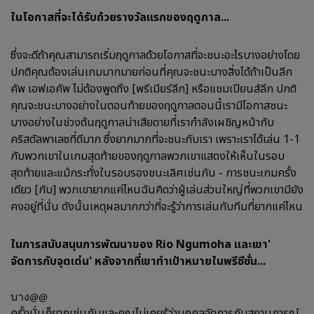
ในโอกาสที่จะได้รับถ้วยรางวัลแรกของฤดูกาล...
ซึ่งจะดีถ้าคุณสามารถเริ่มฤดูกาลด้วยโอกาสที่จะชนะอะไรบางอย่างโดย
ปกติคุณต้องเล่นเกมมากมายก่อนที่คุณจะชนะบางสิ่งได้ถ้าเป็นลีก
คัพ เอฟเอคัพ ไม่ต้องพูดถึง [พรีเมียร์ลีก] หรือแชมเปียนส์ลีก ปกติ
คุณจะชนะบางอย่างในตอนท้ายของฤดูกาลตอนนี้เรามีโอกาสชนะ
บางอย่างในช่วงต้นฤดูกาลน่าเสียดายที่เรากำลังเผชิญหน้ากับ
คริสตัลพาเลซที่ดีมาก ซึ่งยากมากที่จะชนะกับเรา เพราะเราได้เล่น 1-1
กับพวกเขาในเกมสุดท้ายของฤดูกาลพวกเขาแสดงให้เห็นในรอบ
สุดท้ายและแม้กระทั่งในรอบรองชนะเลิศเช่นกัน - การชนะเกมครั้ง
เดียว [กับ] พวกเขายากแค่ไหนฉันคิดว่าผู้เล่นส่วนใหญ่ที่พวกเขามียัง
คงอยู่ที่นั่น ดังนั้นเหตุผลมากกว่าที่จะรู้ว่าการเล่นกับทีมที่ยากแค่ไหน
ในการสนับสนุนการพัฒนาของ Rio Ngumoha และเขา'
จัดการกับจุดเด่น' หลังจากที่เขาทำเป้าหมายในพรีซีซั่น...
บาง@@
ครั้งนั่นก็ยากเช่นกันและคุณไม่เคยรู้ว่าบุคคลจัดการกับสถานการณ์