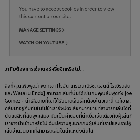
You have to accept cookies in order to view
this content on our site.
MANAGE SETTINGS
WATCH ON YOUTUBE
ว่าทีมต้องการเซ็นเตอร์ครึ่งอีกหรือไม่...
สิ่งที่คุณเพิ่งพูดว่า พวกเขา [ไรอัน เกรเวนเบิร์ช, แอนดี้ โรเบิร์ตสัน
และ Wataru Endo] สามารถเล่นที่นั่นได้เช่นกันคุณลืมพูดถึง Joe
Gomez - น่าเสียดายที่เขาได้รับบาดเจ็บเล็กน้อยในขณะนี้ แต่เขาจะ
กลับมาอยู่กับทีมในไม่ช้าเรายังมีตัวเลือกมากมายที่สามารถเล่นได้ที่
นั่นแต่สิ่งที่ฉันพูดเสมอ มันเป็นคำตอบที่น่าเบื่อเช่นเดียวกับผู้เล่นที่
เราอาจนำเข้ามาหรือไม่ ฉันมีความสุขมากกับผู้เล่นที่เรามีและเรามีผู้
เล่นจำนวนมากที่สามารถเล่นในตำแหน่งนั้นได้