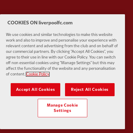
COOKIES ON liverpoolfc.com
Partner:
Husqvarna
Partner:
Ja
We use cookies and similar technologies to make this website
work and also to improve and personalise your experience with
relevant content and advertising from the club and on behalf of
our commercial partners. By clicking "Accept All Cookies", you
agree to their use in line with our Cookie Policy. You can switch
off non essential cookies using "Manage Settings" but this may
Partner:
Kodansha
Partner:
L
affect the functionality of the website and any personalisation
of content.
Cookie Policy
Accept All Cookies
Reject All Cookies
Manage Cookie
Partner:
Orion
Partner:
P
Settings