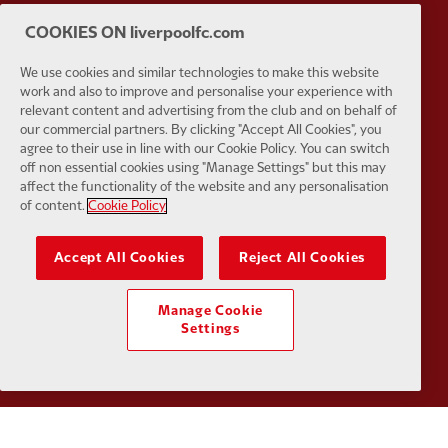
COOKIES ON liverpoolfc.com
Partner:
SAS
Partner:
S
We use cookies and similar technologies to make this website
work and also to improve and personalise your experience with
relevant content and advertising from the club and on behalf of
our commercial partners. By clicking "Accept All Cookies", you
agree to their use in line with our Cookie Policy. You can switch
off non essential cookies using "Manage Settings" but this may
Partner:
Tommy Hilfiger
Partner:
T
affect the functionality of the website and any personalisation
of content.
Cookie Policy
Accept All Cookies
Reject All Cookies
Manage Cookie
Partner:
UPS
Partner:
Vi
Settings