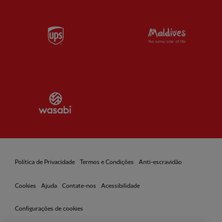
Partner:
UPS
Partner:
Vi
Partner:
Wasabi
Política de Privacidade
Termos e Condições
Anti-escravidão
Cookies
Ajuda
Contate-nos
Acessibilidade
Configurações de cookies