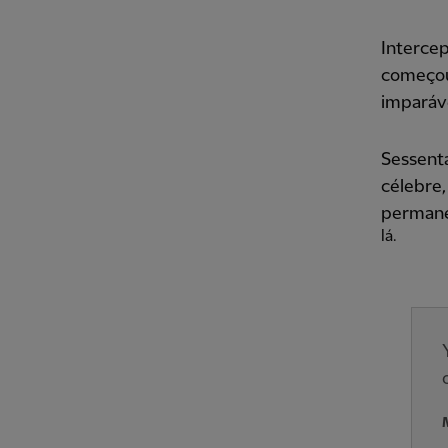
Interce
começou
imparáve
Sessenta
célebre,
permane
lá.