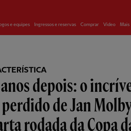
ogos e equipes
Ingressos e reservas
Comprar
Video
Mais
CTERÍSTICA
anos depois: o incrív
 perdido de Jan Molb
rta rodada da Copa d