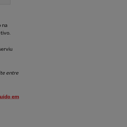
o na
tivo.
serviu
ite entre
luído em