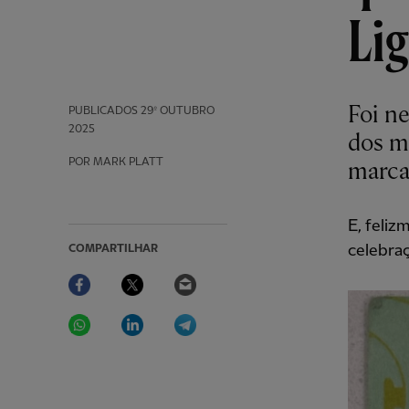
Li
Foi n
PUBLICADOS
29º OUTUBRO
2025
dos m
POR MARK PLATT
marca
E, feliz
celebraç
COMPARTILHAR
Facebook
Twitter
Email
WhatsApp
LinkedIn
Telegram