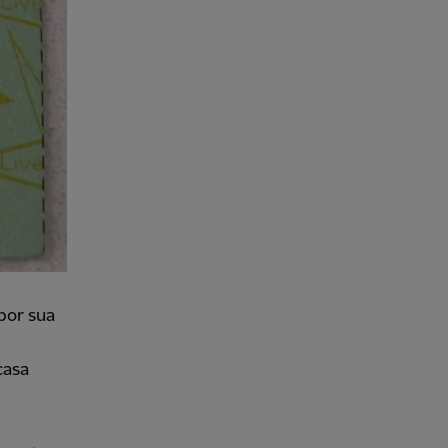
por sua
casa