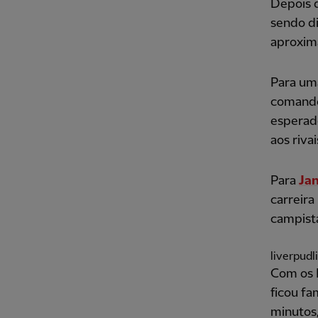
Depois d
sendo di
aproxima
Para uma
comando
esperado
aos rivai
Para
Ja
carreira
campista
liverpudl
Com os 
ficou fa
minutos,