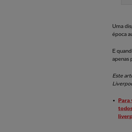
Uma disp
época au
E quando
apenas p
Este art
Liverpoo
Para 
todos
liver