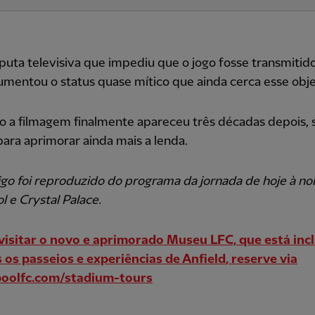
uta televisiva que impediu que o jogo fosse transmitid
mentou o status quase mítico que ainda cerca esse obje
 a filmagem finalmente apareceu três décadas depois, 
ara aprimorar ainda mais a lenda.
igo foi reproduzido do programa da jornada de hoje à no
l e Crystal Palace.
visitar o novo e aprimorado Museu LFC, que está inc
 os passeios e experiências de Anfield, reserve via
poolfc.com/stadium-tours