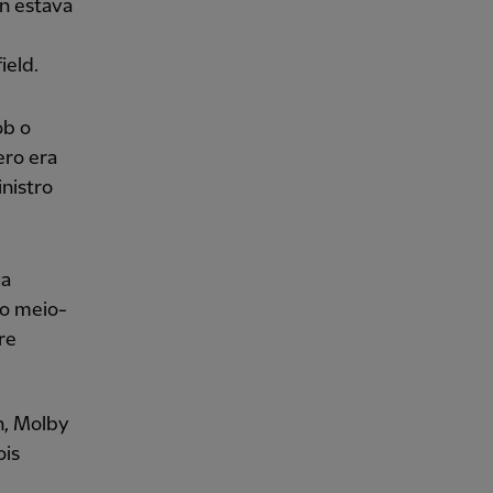
on estava
ield.
ob o
ero era
nistro
ua
 o meio-
re
h, Molby
ois