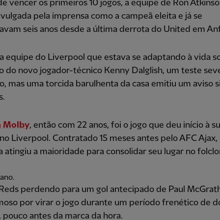
e vencer os primeiros 10 jogos, a equipe de Ron Atkins
vulgada pela imprensa como a campeã eleita e já se
vam seis anos desde a última derrota do United em Anf
 equipe do Liverpool que estava se adaptando à vida s
 do novo jogador-técnico Kenny Dalglish, um teste sev
, mas uma torcida barulhenta da casa emitiu um aviso si
s.
n Molby
, então com 22 anos, foi o jogo que deu início à s
 no Liverpool. Contratado 15 meses antes pelo AFC Ajax,
 atingiu a maioridade para consolidar seu lugar no folclo
iano.
Reds perdendo para um gol antecipado de Paul McGrat
moso por virar o jogo durante um período frenético de d
 pouco antes da marca da hora.