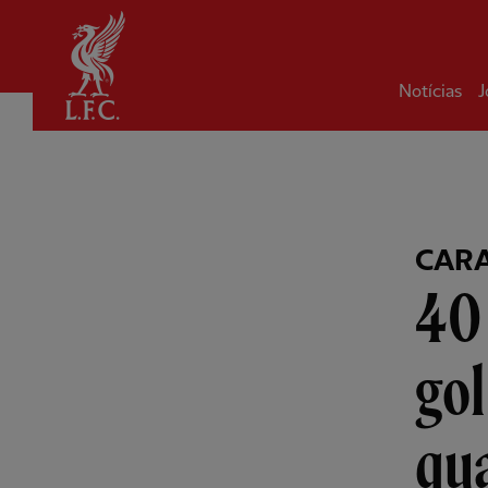
Inicial
Notícias
J
CARA
40 
gol
qua