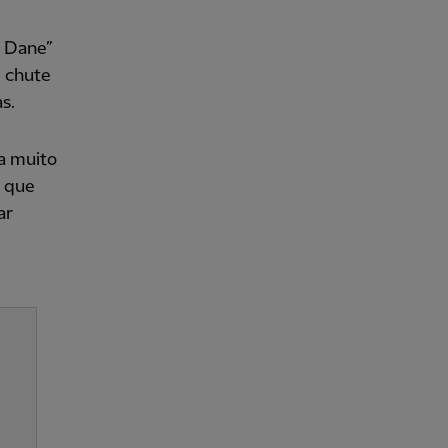
t Dane”
m chute
s.
a muito
r que
ar