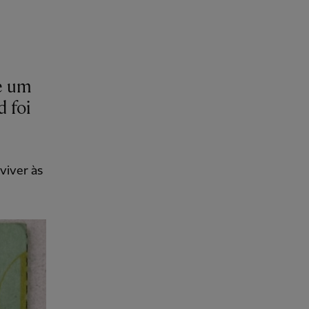
ue um
d foi
viver às