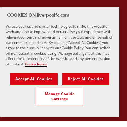
COOKIES ON liverpoolfc.com
Partner:
SAS
Partner:
S
We use cookies and similar technologies to make this website
work and also to improve and personalise your experience with
relevant content and advertising from the club and on behalf of
our commercial partners. By clicking "Accept All Cookies", you
agree to their use in line with our Cookie Policy. You can switch
off non essential cookies using "Manage Settings" but this may
affect the functionality of the website and any personalisation
Partner:
Tommy Hilfiger
Partner:
T
of content.
Cookie Policy
Accept All Cookies
Reject All Cookies
Manage Cookie
Partner:
UPS
Partner:
Vi
Settings