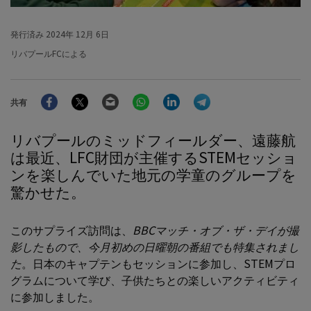
発行済み
2024年 12月 6日
リバプールFCによる
Facebook
Twitter
Email
WhatsApp
LinkedIn
Telegram
共有
リバプールのミッドフィールダー、遠藤航
は最近、LFC財団が主催するSTEMセッショ
ンを楽しんでいた地元の学童のグループを
驚かせた。
このサプライズ訪問は、
BBCマッチ・オブ・ザ・デイが撮
影したもので、今月初めの日曜朝の番組でも特集されまし
た
。日本のキャプテンもセッションに参加し、STEMプロ
グラムについて学び、子供たちとの楽しいアクティビティ
に参加しました。