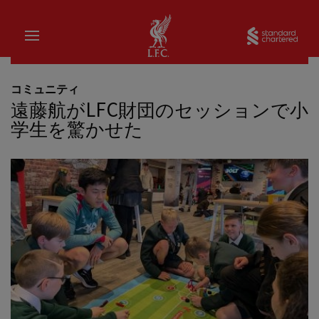
家
Sta
コミュニティ
遠藤航がLFC財団のセッションで小
学生を驚かせた