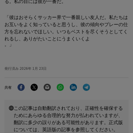
る。私の目には彼が一番だ。
「彼はおそらくサッカー界で一番親しい友人だ。私たちは
お互いをよく知っていると思うし、彼の傾向やプレーの仕
方を忘れないでほしい。いつもベストを尽くそうとしてく
れるし、ありがたいことにうまくいくよ
。」
発行済み
2026年 1月 23日
Facebook
Twitter
Email
WhatsApp
LinkedIn
Telegram
共有
この記事は自動翻訳されており、正確性を確保する
ためにあらゆる合理的な努力が払われていますが、
翻訳に多少の誤りがある可能性があります。正式版
については、英語版の記事を参照してください。