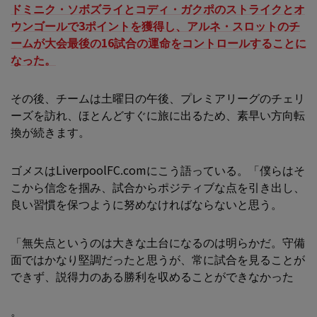
ドミニク・ソボズライとコディ・ガクポのストライクとオ
ウンゴールで3ポイントを獲得し、アルネ・スロットのチ
ームが大会最後の16試合の運命をコントロールすることに
なった。
その後、チームは土曜日の午後、プレミアリーグのチェリ
ーズを訪れ、ほとんどすぐに旅に出るため、素早い方向転
換が続きます。
ゴメスはLiverpoolFC.comにこう語っている。「僕らはそ
こから信念を掴み、試合からポジティブな点を引き出し、
良い習慣を保つように努めなければならないと思う。
「無失点というのは大きな土台になるのは明らかだ。守備
面ではかなり堅調だったと思うが、常に試合を見ることが
できず、説得力のある勝利を収めることができなかった
。