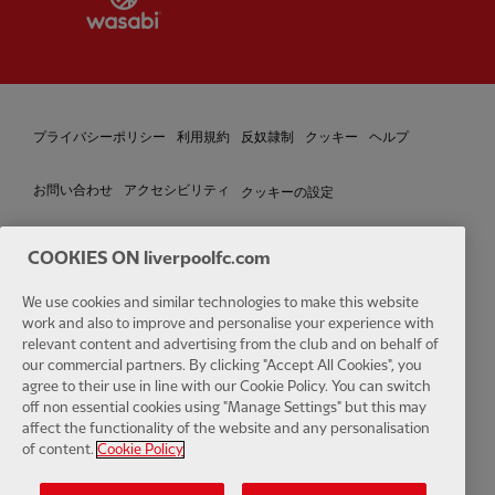
プライバシーポリシー
利用規約
反奴隷制
クッキー
ヘルプ
クッキーの設定
お問い合わせ
アクセシビリティ
COOKIES ON liverpoolfc.com
Facebook
LinkedIn
TikTok
Instagram
Twitter
YouTube
One
We use cookies and similar technologies to make this website
work and also to improve and personalise your experience with
relevant content and advertising from the club and on behalf of
our commercial partners. By clicking "Accept All Cookies", you
agree to their use in line with our Cookie Policy. You can switch
off non essential cookies using "Manage Settings" but this may
affect the functionality of the website and any personalisation
Download the official LFC app
of content.
Cookie Policy