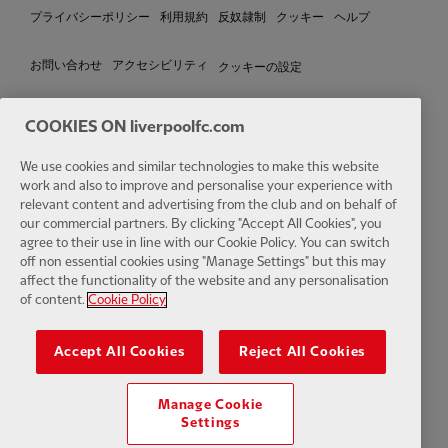
プライバシーポリシー
利用規約
反奴隷制
クッキー
ヘルプ
クッキーの設定
お問い合わせ
アクセシビリティ
COOKIES ON liverpoolfc.com
We use cookies and similar technologies to make this website
Facebook
LinkedIn
TikTok
Instagram
Twitter
YouTube
One
work and also to improve and personalise your experience with
relevant content and advertising from the club and on behalf of
our commercial partners. By clicking "Accept All Cookies", you
agree to their use in line with our Cookie Policy. You can switch
off non essential cookies using "Manage Settings" but this may
affect the functionality of the website and any personalisation
Download the official LFC app
of content.
Cookie Policy
Accept All Cookies
Reject All Cookies
Manage Cookie
© Copyright 2024 リバプールフットボールクラブおよびアスレチック
Settings
グラウンドリミテッド。無断転載を禁じます。 Opta Sports Data
Limited によって提供される試合統計。 Football DataCo Limited からの