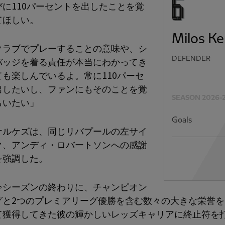
びに110パーセントを出したことを覚
てほしい。
Milos Ke
クラブでプレーすることの意味や、シ
バッジを着る責任が本当にわかってき
DEFENDER
ても楽しんでいるよ。常に110パーセ
出したいし、ファンにもそのことを覚
SEASON 2026-
らいたい」
Goals
ケルケズは、同じリバプールの左サイ
ク、アンディ・ロバートソンへの感謝
を強調した。
今シーズンの終わりに、チャンピオン
グと2つのプレミアリーグ優勝を含む数々の大きな栄誉を
て獲得してきた彼の輝かしいレッズキャリアに終止符を