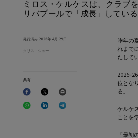
ミロス・ケルケスは、クラブを代表することに伴う責任を背負いながら、
リバプールで「成長」してい
発行済み
2026年 4月 29日
昨年の
れまで
クリス・ショー
たして
2025
共有
位とな
Facebook
Twitter
Email
る。
WhatsApp
LinkedIn
Telegram
ケルケ
ことを
「最初