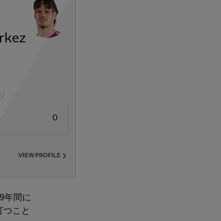
rkez
27
0
VIEW PROFILE
9年間に
打つこと