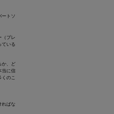
バートソ
ー（プレ
っている
るか、ど
本当に信
多くのこ
ければな