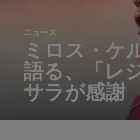
ニュース
ミロス・ケル
語る、「レ
サラが感謝