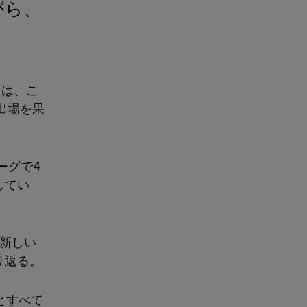
クは、こ
出場を果
ーグで4
してい
の新しい
り返る。
とすべて