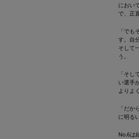
におい
で、正
「でも
す。自
そして
う。
「そし
い選手
よりよ
「だか
に明る
No.6