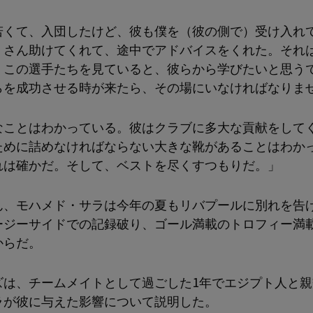
若くて、入団したけど、彼も僕を（彼の側で）受け入れ
くさん助けてくれて、途中でアドバイスをくれた。それ
。この選手たちを見ていると、彼らから学びたいと思う
らを成功させる時が来たら、その場にいなければなりま
なことはわかっている。彼はクラブに多大な貢献をして
ために詰めなければならない大きな靴があることはわか
れは確かだ。そして、ベストを尽くすつもりだ。」
ん、モハメド・サラは今年の夏もリバプールに別れを告
ージーサイドでの記録破り、ゴール満載のトロフィー満
からだ。
ズは、チームメイトとして過ごした1年でエジプト人と親
ラが彼に与えた影響について説明した。