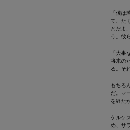
「僕は
て、た
とだよ
う。彼
「大事
将来の
る。そ
もちろ
だ。マ
を経た
ケルケ
め、サ