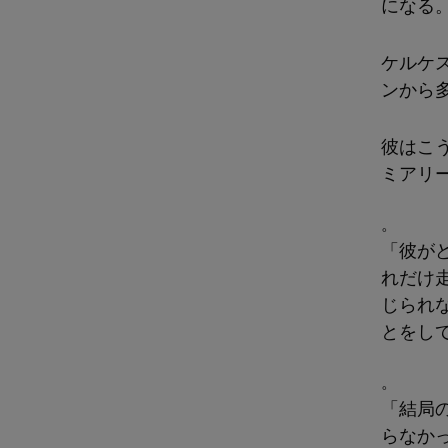
になる
ケルケ
ンから
彼はこ
ミアリ
。
「彼が
れだけ
じられ
とをし
。
「結局
らなか