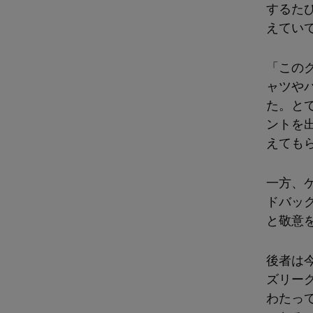
するた
えてい
「この
ャツや
た。と
ントを
えても
一方、
ドバッ
と敬意
後者は
ズリー
わたっ