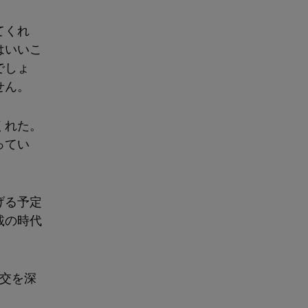
てくれ
はいいこ
でしょ
せん。
くれた。
ってい
げる予定
載の時代
交を深