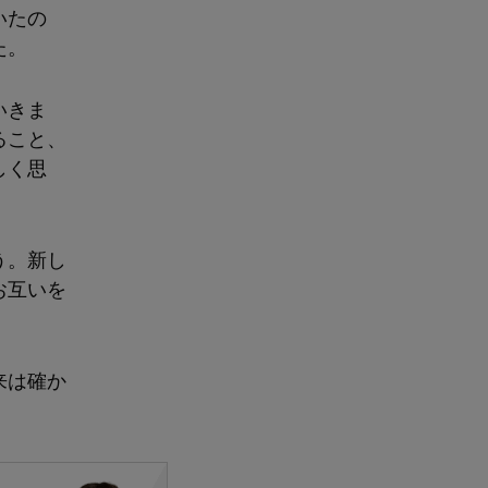
いたの
た。
いきま
ること、
しく思
う。新し
お互いを
来は確か