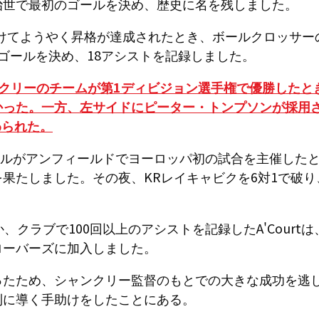
治世で最初のゴールを決め、歴史に名を残しました。
かけてようやく昇格が達成されたとき、ボールクロッサーのA
ゴールを決め、18アシストを記録しました。
ンクリーのチームが第1ディビジョン選手権で優勝したと
かった。一方、左サイドにピーター・トンプソンが採用
代わられた。
プールがアンフィールドでヨーロッパ初の試合を主催した
果たしました。その夜、KRレイキャビクを6対1で破り
、クラブで100回以上のアシストを記録したA'Court
ローバーズに加入しました。
ったため、シャンクリー監督のもとでの大きな成功を逃
利に導く手助けをしたことにある。