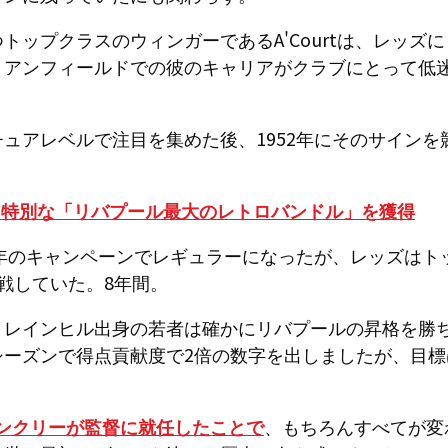
トップクラスのウィンガーであるA'Courtは、レッズ
、アンフィールドでの彼のキャリアがクラブにとって低
ュアレベルで注目を集めた後、1952年にそのサインを
。
：特別な「リバプール最大のレトロバンドル」を獲得
54-55年のキャンペーンでレギュラーになったが、レッズ
戦していた。8年間。
、レインヒル出身の若者は確かにリバプールの昇格を勝
シーズンで得点貢献度で2倍の数字を出しましたが、目標
。
ャンクリーが監督に就任したことで
、もちろんすべてが変わり