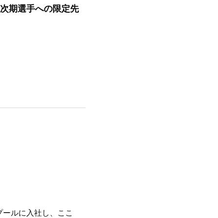
に載る次期選手への限定先
プールに入社し、ここ