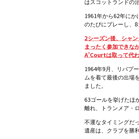
はスコットランドの
1961年から62年に
のたびにプレーし、8
2シーズン後、シャ
まったく参加できな
A'Courtは取って
1964年9月、リバ
ムを着て最後の出場を
ました。
63ゴールを挙げたほか
離れ、トランメア・
不運なタイミングだ
遺産は、クラブを勝