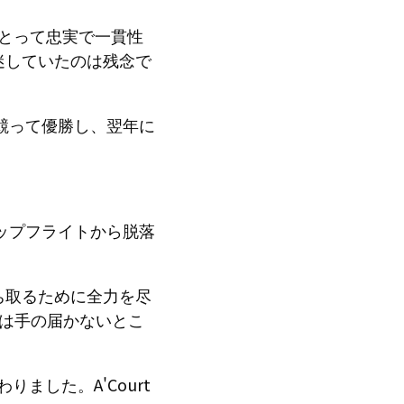
にとって忠実で一貫性
迷していたのは残念で
競って優勝し、翌年に
はトップフライトから脱落
ち取るために全力を尽
は手の届かないとこ
ました。A'Court