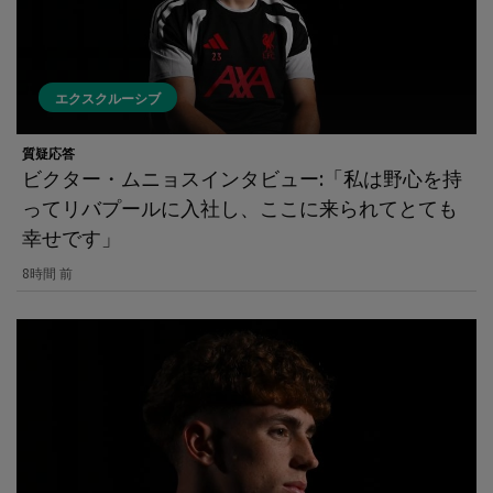
エクスクルーシブ
質疑応答
ビクター・ムニョスインタビュー:「私は野心を持
ってリバプールに入社し、ここに来られてとても
幸せです」
8時間 前