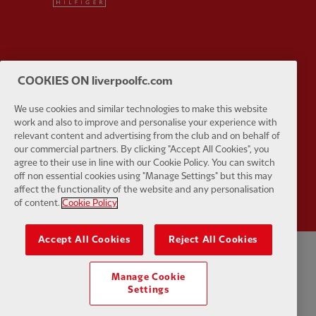
Partner:
UPS
Partner:
Vi
COOKIES ON liverpoolfc.com
We use cookies and similar technologies to make this website
work and also to improve and personalise your experience with
relevant content and advertising from the club and on behalf of
our commercial partners. By clicking "Accept All Cookies", you
agree to their use in line with our Cookie Policy. You can switch
Partner:
Wasabi
off non essential cookies using "Manage Settings" but this may
affect the functionality of the website and any personalisation
of content.
Cookie Policy
Accept All Cookies
Reject All Cookies
プライバシーポリシー
利用規約
反奴隷制
クッキー
ヘルプ
Manage Cookie
Settings
クッキーの設定
お問い合わせ
アクセシビリティ