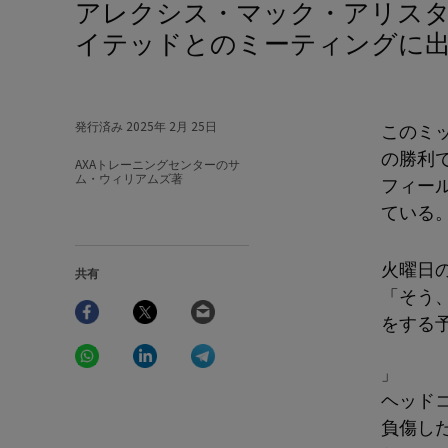
アレクシス・マック・アリスターは、リバプールのニューカッスル・ユナ
イテッドとのミーティングに
発行済み
2025年 2月 25日
このミ
の勝利
AXAトレーニングセンターのサ
ム・ウィリアムズ著
フィー
ている
火曜日
共有
「そう
Facebook
Twitter
Email
をする
WhatsApp
LinkedIn
Telegram
」
ヘッド
負傷し