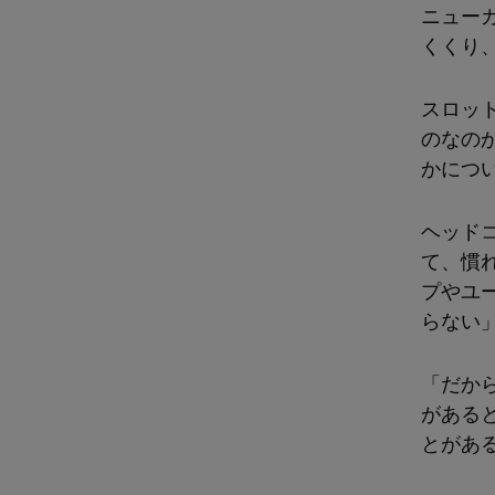
ニュー
くくり
スロッ
のなの
かにつ
ヘッド
て、慣
プやユ
らない
「だか
がある
とがあ