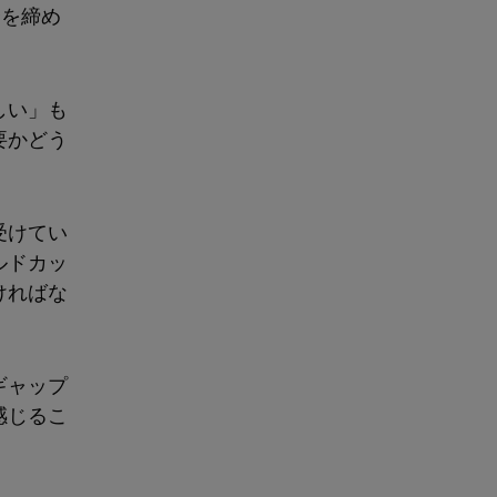
合を締め
しい」も
要かどう
受けてい
ルドカッ
ければな
ギャップ
感じるこ