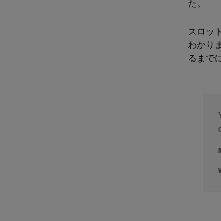
た。
スロッ
わかり
るまで