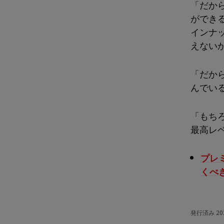
「だか
ができ
インナ
えない
「だか
んでい
「もち
最高レ
プレ
くべ
発行済み
20