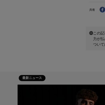
共有
この記
力が払
ついて
最新ニュース