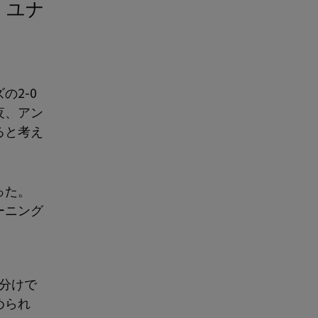
の2-0
夜、アン
ると考え
った。
ーニング
き分けで
められ