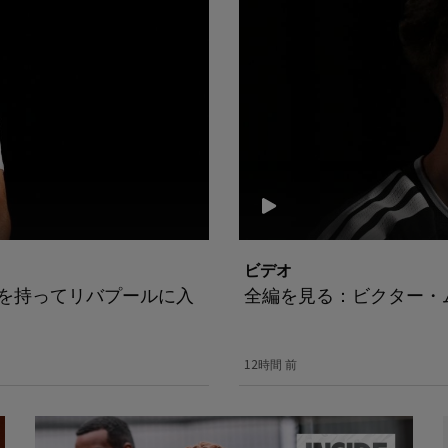
ビデオ
心を持ってリバプールに入
全編を見る：ビクター・
12時間 前