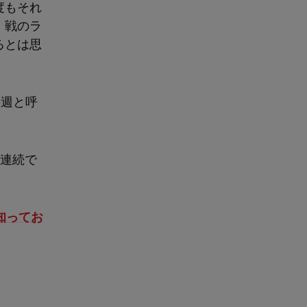
度もそれ
）戦のラ
るとは思
の週と呼
合連続で
」
知ってお