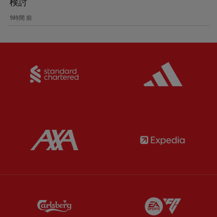
検討
9時間 前
Partner:
Standard Chartered
Partner:
Partner:
AXA
Partner:
Partner:
Carlsberg
Partner:
E