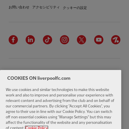
クッキーの設定
お問い合わせ
アクセシビリティ
Facebook
LinkedIn
TikTok
Instagram
Twitter
YouTube
One
Download the official LFC app
COOKIES ON liverpoolfc.com
We use cookies and similar technologies to make this website
work and also to improve and personalise your experience with
relevant content and advertising from the club and on behalf of
© Copyright 2024 リバプールフットボールクラブおよびアスレチック
our commercial partners. By clicking "Accept All Cookies", you
グラウンドリミテッド。無断転載を禁じます。 Opta Sports Data
agree to their use in line with our Cookie Policy. You can switch
Limited によって提供される試合統計。 Football DataCo Limited からの
off non essential cookies using "Manage Settings" but this may
ライセンスに基づいて複製されています。無断転載を禁じます。
affect the functionality of the website and any personalisation
of content.
Cookie Policy