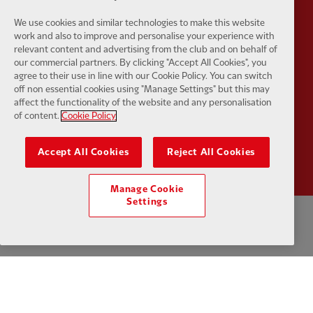
We use cookies and similar technologies to make this website
work and also to improve and personalise your experience with
Partner:
UPS
Partner:
Vi
relevant content and advertising from the club and on behalf of
our commercial partners. By clicking "Accept All Cookies", you
agree to their use in line with our Cookie Policy. You can switch
off non essential cookies using "Manage Settings" but this may
affect the functionality of the website and any personalisation
of content.
Cookie Policy
Partner:
Wasabi
Accept All Cookies
Reject All Cookies
Manage Cookie
Settings
プライバシーポリシー
利用規約
反奴隷制
クッキー
ヘルプ
クッキーの設定
お問い合わせ
アクセシビリティ