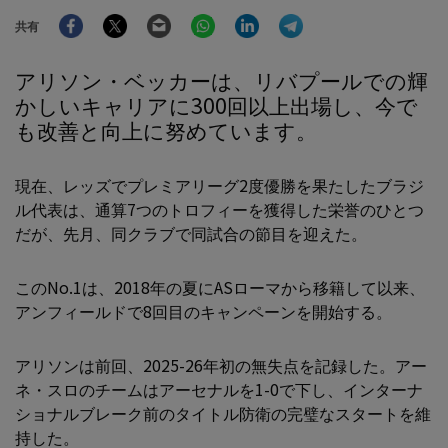
Facebook
Twitter
Email
WhatsApp
LinkedIn
Telegram
共有
アリソン・ベッカーは、リバプールでの輝
かしいキャリアに300回以上出場し、今で
も改善と向上に努めています。
現在、レッズでプレミアリーグ2度優勝を果たしたブラジ
ル代表は、通算7つのトロフィーを獲得した栄誉のひとつ
だが、先月、同クラブで同試合の節目を迎えた。
このNo.1は、2018年の夏にASローマから移籍して以来、
アンフィールドで8回目のキャンペーンを開始する。
アリソンは前回、2025-26年初の無失点を記録した。アー
ネ・スロのチームはアーセナルを1-0で下し、インターナ
ショナルブレーク前のタイトル防衛の完璧なスタートを維
持した。