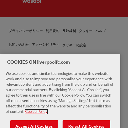
プライバシーポリシー
利用規約
反奴隷制
クッキー
ヘルプ
クッキーの設定
お問い合わせ
アクセシビリティ
COOKIES ON liverpoolfc.com
Facebook
LinkedIn
TikTok
Instagram
Twitter
YouTube
One
We use cookies and similar technologies to make this website
work and also to improve and personalise your experience with
relevant content and advertising from the club and on behalf of
our commercial partners. By clicking "Accept All Cookies", you
agree to their use in line with our Cookie Policy. You can switch
off non essential cookies using "Manage Settings" but this may
affect the functionality of the website and any personalisation
Download the official LFC app
of content.
Cookie Policy
Accept All Cookies
Reject All Cookies