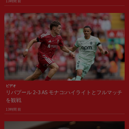
13時間 前
ビデオ
リバプール 2-3 AS モナコ:ハイライトとフルマッチ
を観戦
13時間 前