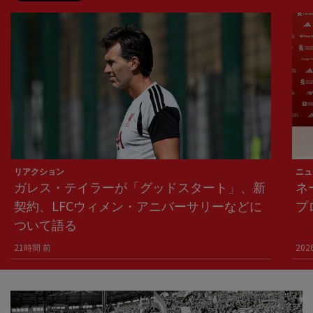
リアクション
ニュ
ガレス・テイラーが「グッドスタート」、新
ネ
契約、LFCウィメン・アニバーサリーなどに
プ
ついて語る
21時間 前
202