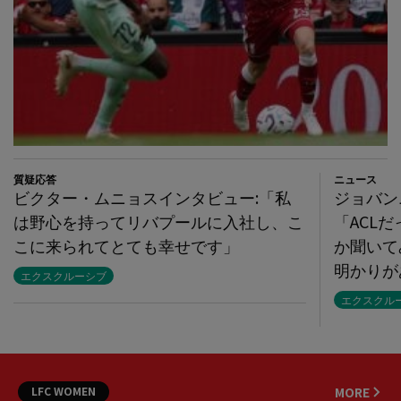
質疑応答
ニュース
ビクター・ムニョスインタビュー:「私
ジョバン
は野心を持ってリバプールに入社し、こ
「ACL
こに来られてとても幸せです」
か聞いて
明かりが
エクスクルーシブ
エクスクル
LFC WOMEN
MORE