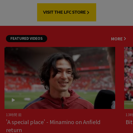
VISIT THE LFC STORE
FEATURED VIDEOS
MORE
13時間 前
13
'A special place' - Minamino on Anfield
Bi
return