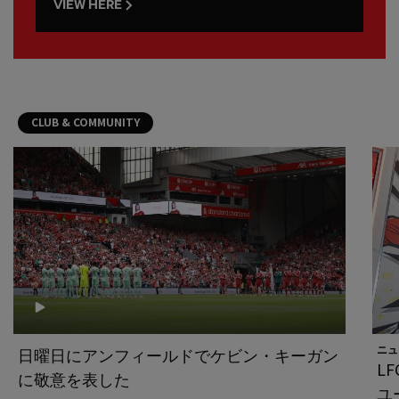
VIEW HERE
CLUB & COMMUNITY
ニュ
日曜日にアンフィールドでケビン・キーガン
L
に敬意を表した
ユ