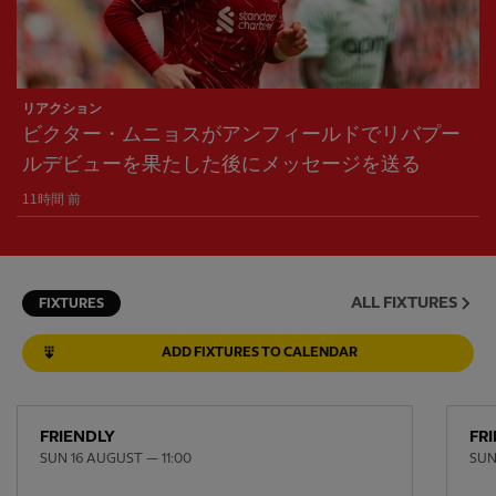
リアクション
ビクター・ムニョスがアンフィールドでリバプー
ルデビューを果たした後にメッセージを送る
11時間 前
ALL FIXTURES
FIXTURES
ADD FIXTURES TO CALENDAR
FRIENDLY
FR
SUN 16 AUGUST — 11:00
SUN