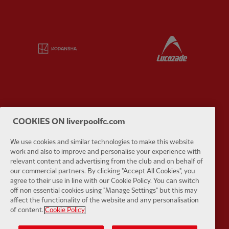
Partner:
Kodansha
Partner:
L
Partner:
Orion
Partner:
P
COOKIES ON liverpoolfc.com
We use cookies and similar technologies to make this website
work and also to improve and personalise your experience with
relevant content and advertising from the club and on behalf of
our commercial partners. By clicking "Accept All Cookies", you
Partner:
SAS
Partner:
S
agree to their use in line with our Cookie Policy. You can switch
off non essential cookies using "Manage Settings" but this may
affect the functionality of the website and any personalisation
of content.
Cookie Policy