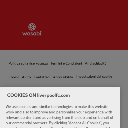
Partner:
Wasabi
Politica sulla riservatezza
Termini e Condizioni
Anti schiavitù
Impostazioni dei cookie
Cookie
Aiuto
Contattaci
Accessibilità
COOKIES ON liverpoolfc.com
We use cookies and similar technologies to make this website
Facebook
LinkedIn
TikTok
Instagram
Twitter
YouTube
One
work and also to improve and personalise your experience with
relevant content and advertising from the club and on behalf of
our commercial partners. By clicking "Accept All Cookies", you