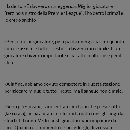
Ha detto: «È davvero una leggenda. Miglior giocatore
[terzino sinistro della Premier League], l'ho detto [prima] e
lo credo anch'io
.
«Per com'è un giocatore, per quanta energia ha, per quanto
corre e assiste e tutto il resto. È davvero incredibile. È un
giocatore davvero importante e ha fatto molte cose per il
club
.
«Alla fine, abbiamo dovuto competere in questa stagione
per giocare minuti e tutto il resto, ma il sangue non è male.
«Sono più giovane, sono entrato, mi ha anche preso sotto
[la sua ala], mi ha aiutato molto, mi ha dato consigli lungo la
strada. È buono. Vedi questi giocatori, vuoi imparare da
loro. Quando è il momento di succedergli, devi esserci.