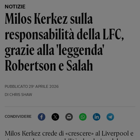
NOTIZIE
Milos Kerkez sulla
responsabilità della LFC,
grazie alla 'leggenda'
Robertson e Salah
PUBBLICATO
29º APRILE 2026
DI CHRIS SHAW
Facebook
Twitter
Email
WhatsApp
LinkedIn
Telegram
CONDIVIDERE
Milos Kerkez crede di «crescere» al Liverpool e