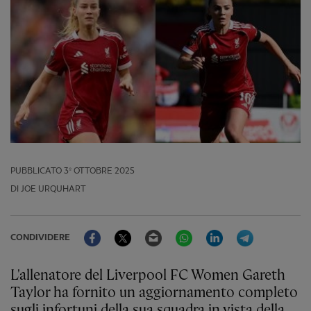
PUBBLICATO
3º OTTOBRE 2025
DI JOE URQUHART
Facebook
Twitter
Email
WhatsApp
LinkedIn
Telegram
CONDIVIDERE
L'allenatore del Liverpool FC Women Gareth
Taylor ha fornito un aggiornamento completo
sugli infortuni della sua squadra in vista della