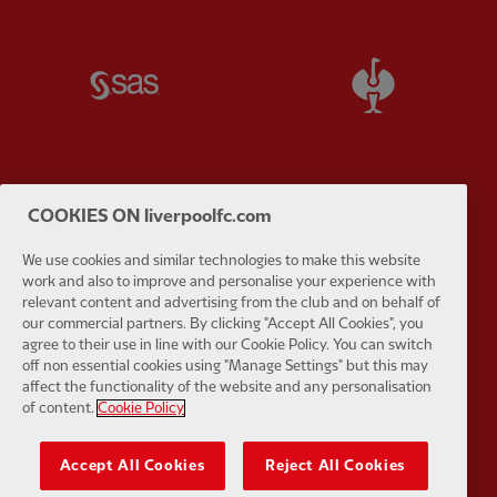
Partner:
SAS
Partner:
S
COOKIES ON liverpoolfc.com
Partner:
Tommy Hilfiger
Partner:
T
We use cookies and similar technologies to make this website
work and also to improve and personalise your experience with
relevant content and advertising from the club and on behalf of
our commercial partners. By clicking "Accept All Cookies", you
agree to their use in line with our Cookie Policy. You can switch
off non essential cookies using "Manage Settings" but this may
Partner:
UPS
Partner:
Vi
affect the functionality of the website and any personalisation
of content.
Cookie Policy
Accept All Cookies
Reject All Cookies