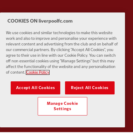
Partner:
Husqvarna
Partner:
Ja
COOKIES ON liverpoolfc.com
We use cookies and similar technologies to make this website
work and also to improve and personalise your experience with
relevant content and advertising from the club and on behalf of
our commercial partners. By clicking "Accept All Cookies", you
agree to their use in line with our Cookie Policy. You can switch
Partner:
Kodansha
Partner:
L
off non essential cookies using "Manage Settings" but this may
affect the functionality of the website and any personalisation
of content.
Cookie Policy
Accept All Cookies
Reject All Cookies
Partner:
Orion
Partner:
P
Manage Cookie
Settings