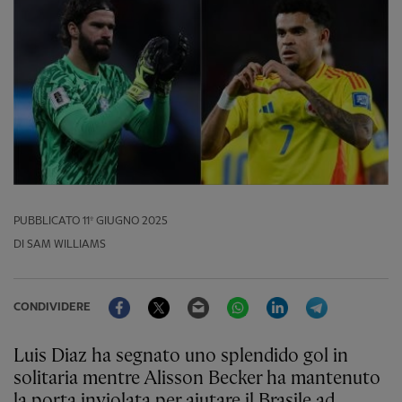
PUBBLICATO
11º GIUGNO 2025
DI SAM WILLIAMS
Facebook
Twitter
Email
WhatsApp
LinkedIn
Telegram
CONDIVIDERE
Luis Diaz ha segnato uno splendido gol in
solitaria mentre Alisson Becker ha mantenuto
la porta inviolata per aiutare il Brasile ad