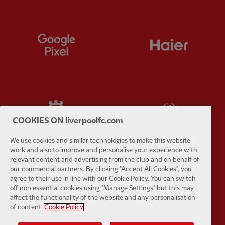
Partner:
Google Pixel
Partner:
H
Partner:
Husqvarna
Partner:
Ja
COOKIES ON liverpoolfc.com
We use cookies and similar technologies to make this website
work and also to improve and personalise your experience with
relevant content and advertising from the club and on behalf of
our commercial partners. By clicking "Accept All Cookies", you
Partner:
Kodansha
Partner:
L
agree to their use in line with our Cookie Policy. You can switch
off non essential cookies using "Manage Settings" but this may
affect the functionality of the website and any personalisation
of content.
Cookie Policy