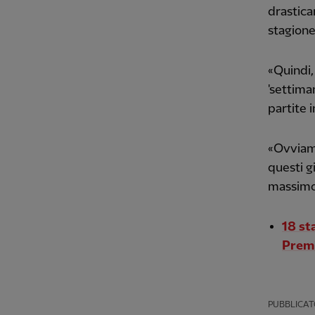
drastica
stagione
«Quindi,
'settima
partite 
«Ovviame
questi gi
massimo 
18 st
Prem
PUBBLICAT