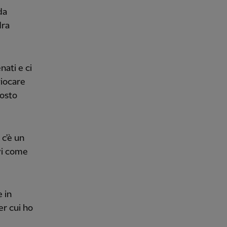
da
dra
nati e ci
giocare
posto
 c'è un
ivi come
 in
er cui ho