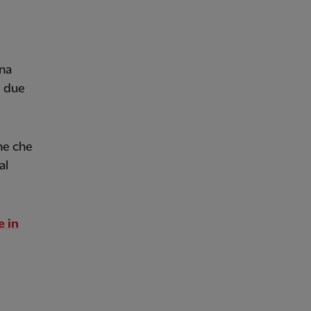
una
è due
he che
al
e in