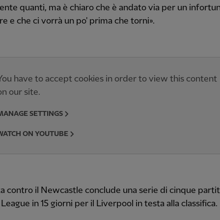
nte quanti, ma è chiaro che è andato via per un infortun
e e che ci vorrà un po' prima che torni».
You have to accept cookies in order to view this content
on our site.
MANAGE SETTINGS
WATCH ON YOUTUBE
ta contro il Newcastle conclude una serie di cinque partit
eague in 15 giorni per il Liverpool in testa alla classifica.