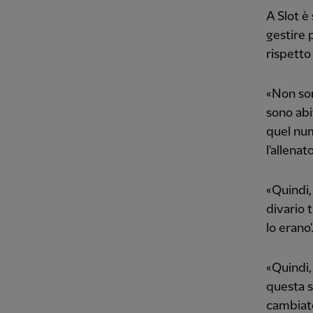
A Slot è
gestire 
rispetto
«Non son
sono abi
quel num
l'allenat
«Quindi,
divario t
lo erano'
«Quindi,
questa s
cambiato