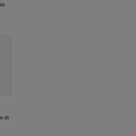
io
e di