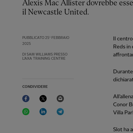
Alexis Mac Allister dovrebbe essere disponibile per l'incontro del Liverpool con
il Newcastle United.
PUBBLICATO
25º FEBBRAIO
Il centr
2025
Reds in 
affronta
DI SAM WILLIAMS PRESSO
L'AXA TRAINING CENTRE
Durante 
dichiarat
CONDIVIDERE
Facebook
Twitter
Email
All'alle
Conor Br
WhatsApp
LinkedIn
Telegram
Villa Par
Slot ha 