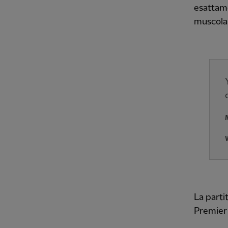
esattame
muscolar
La parti
Premier L