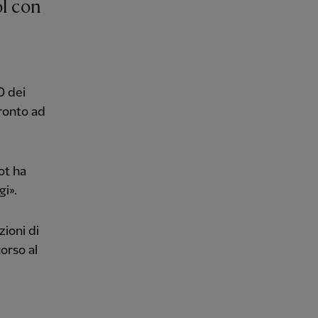
0 dei
ronto ad
ot ha
gi».
zioni di
orso al