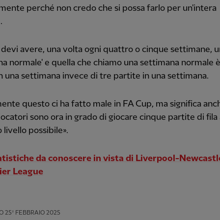
mente perché non credo che si possa farlo per un'intera
.
 devi avere, una volta ogni quattro o cinque settimane, 
na normale' e quella che chiamo una settimana normale 
in una settimana invece di tre partite in una settimana.
nte questo ci ha fatto male in FA Cup, ma significa anc
ocatori sono ora in grado di giocare cinque partite di fila 
livello possibile».
atistiche da conoscere in vista di Liverpool-Newcastl
ier League
O
25º FEBBRAIO 2025