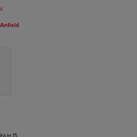
za
 Anfield
ta in 15