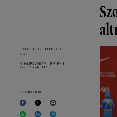
Szo
alt
PUBBLICATO
26º FEBBRAIO
2025
DI JAMES CARROLL E GLENN
PRICE AD ANFIELD
CONDIVIDERE
Facebook
Twitter
Email
WhatsApp
LinkedIn
Telegram