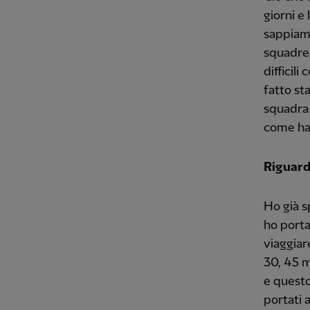
giorni e
sappiamo
squadre,
difficil
fatto st
squadra 
come han
Riguardo
Ho già s
ho porta
viaggiar
30, 45 m
e questo
portati 