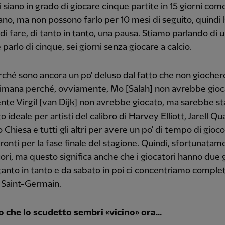
i siano in grado di giocare cinque partite in 15 giorni com
no, ma non possono farlo per 10 mesi di seguito, quindi
di fare, di tanto in tanto, una pausa. Stiamo parlando di 
 parlo di cinque, sei giorni senza giocare a calcio.
ché sono ancora un po' deluso dal fatto che non gioche
timana perché, ovviamente, Mo [Salah] non avrebbe gioc
te Virgil [van Dijk] non avrebbe giocato, ma sarebbe sta
ideale per artisti del calibro di Harvey Elliott, Jarell Qu
 Chiesa e tutti gli altri per avere un po' di tempo di gioc
pronti per la fase finale del stagione. Quindi, sfortunata
ori, ma questo significa anche che i giocatori hanno due g
i tanto in tanto e da sabato in poi ci concentriamo comp
s Saint-Germain.
o che lo scudetto sembri «vicino» ora...