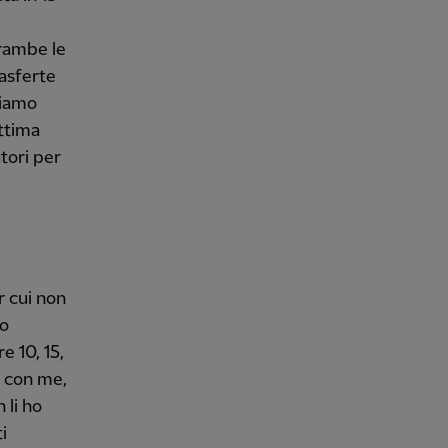
trambe le
asferte
biamo
ttima
tori per
r cui non
no
e 10, 15,
i con me,
 li ho
i