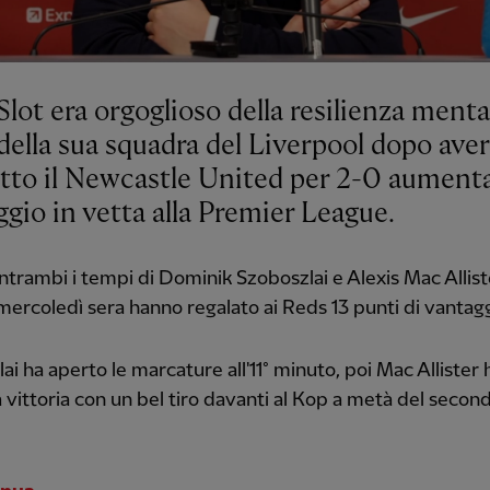
lot era orgoglioso della resilienza menta
 della sua squadra del Liverpool dopo aver
itto il Newcastle United per 2-0 aumenta
gio in vetta alla Premier League.
 entrambi i tempi di Dominik Szoboszlai e Alexis Mac Allis
mercoledì sera hanno regalato ai Reds 13 punti di vantagg
ai ha aperto le marcature all'11° minuto, poi Mac Allister 
la vittoria con un bel tiro davanti al Kop a metà del secon