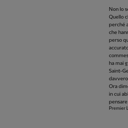
Non lo s
Quello c
perché a
che hann
perso q
accurato
commess
ha mai g
Saint-Ge
davvero 
Ora dime
in cui a
pensare 
Premier 