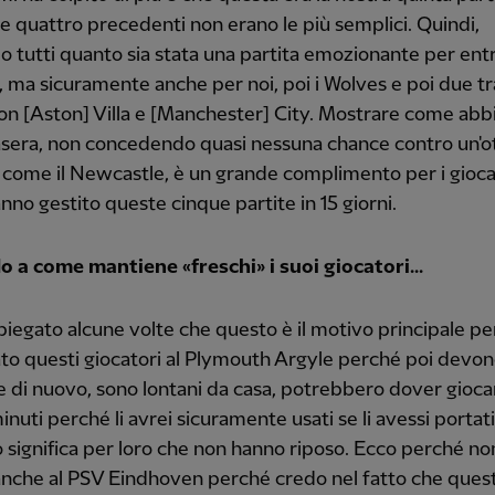
 le quattro precedenti non erano le più semplici. Quindi,
 tutti quanto sia stata una partita emozionante per en
 ma sicuramente anche per noi, poi i Wolves e poi due tr
i con [Aston] Villa e [Manchester] City. Mostrare come ab
asera, non concedendo quasi nessuna chance contro un'o
come il Newcastle, è un grande complimento per i gioca
no gestito queste cinque partite in 15 giorni.
 a come mantiene «freschi» i suoi giocatori...
piegato alcune volte che questo è il motivo principale pe
to questi giocatori al Plymouth Argyle perché poi devo
e di nuovo, sono lontani da casa, potrebbero dover giocar
inuti perché li avrei sicuramente usati se li avessi portat
 significa per loro che non hanno riposo. Ecco perché non
anche al PSV Eindhoven perché credo nel fatto che quest