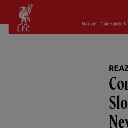
Iniziale
Notizia
Calendario &
REA
Co
Slo
New