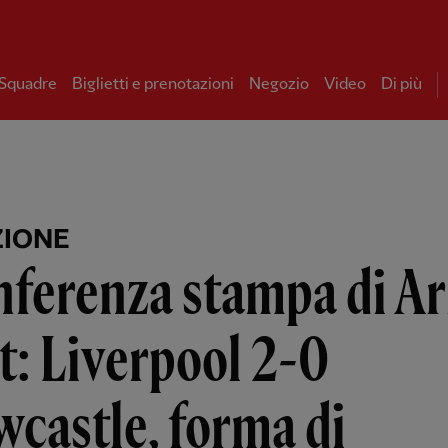
 Squadre
Biglietti e prenotazioni
Negozio
Video
Di più
ZIONE
nferenza stampa di A
t: Liverpool 2-0
castle, forma di