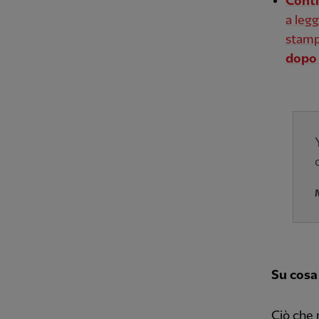
Cont
a leg
stamp
dopo 
Su cosa 
Ciò che 