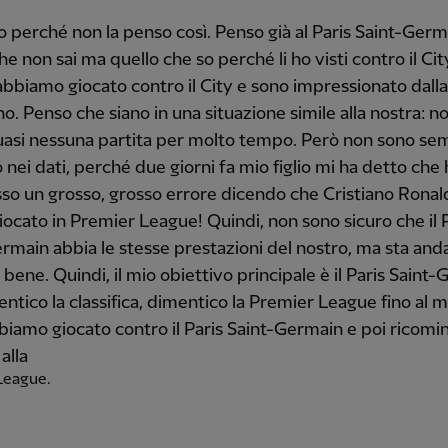
o perché non la penso così. Penso già al Paris Saint-Germ
he non sai ma quello che so perché li ho visti contro il Cit
bbiamo giocato contro il City e sono impressionato dalla
o. Penso che siano in una situazione simile alla nostra: 
uasi nessuna partita per molto tempo. Però non sono se
 nei dati, perché due giorni fa mio figlio mi ha detto che
o un grosso, grosso errore dicendo che Cristiano Ronal
iocato in Premier League! Quindi, non sono sicuro che il 
rmain abbia le stesse prestazioni del nostro, ma sta an
bene. Quindi, il mio obiettivo principale è il Paris Saint-
ntico la classifica, dimentico la Premier League fino al
bbiamo giocato contro il Paris Saint-Germain e poi ricomi
alla
League.