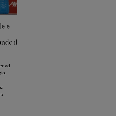
le e
ndo il
ter ad
io.
ha
do