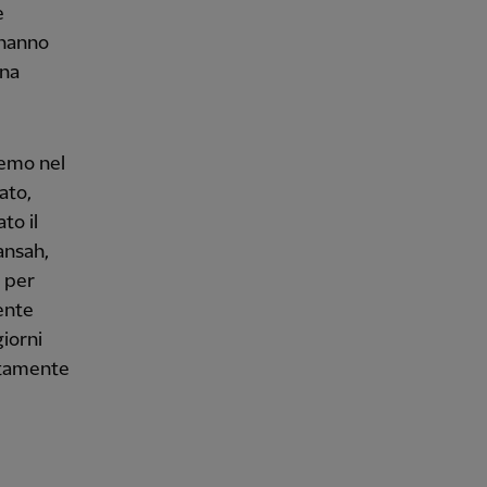
e
 hanno
una
remo nel
ato,
to il
ansah,
o per
mente
iorni
letamente