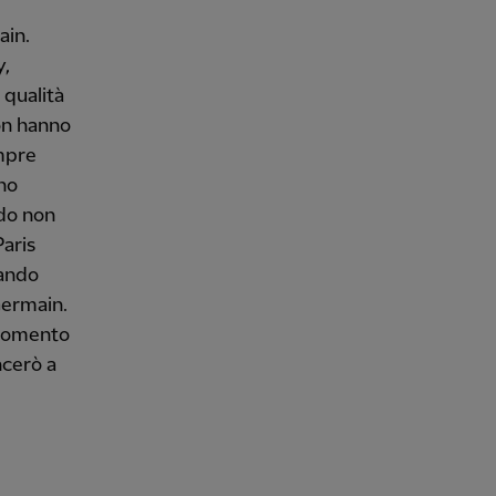
ain.
y,
 qualità
non hanno
mpre
 ho
do non
Paris
dando
Germain.
 momento
ncerò a