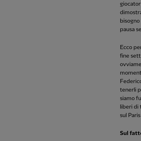
giocator
dimostra
bisogno 
pausa se
Ecco per
fine set
ovviamen
momento 
Federico
tenerli 
siamo fu
liberi d
sul Pari
Sul fatt