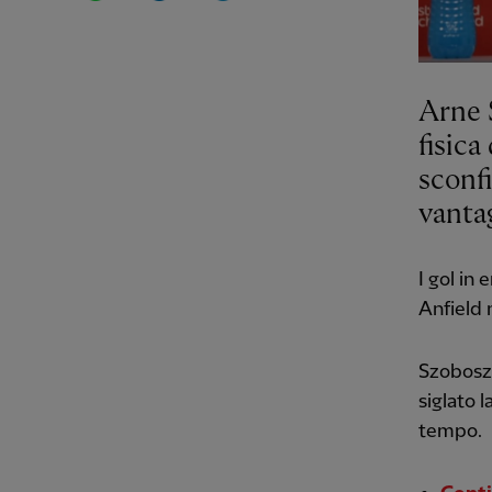
Arne S
fisica
sconf
vantag
I gol in
Anfield 
Szoboszl
siglato 
tempo.